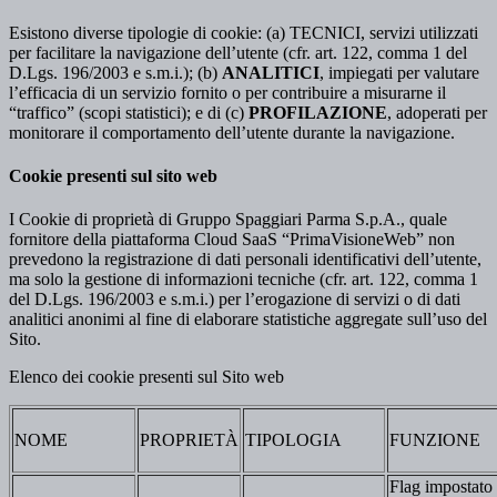
Esistono diverse tipologie di cookie: (a) TECNICI, servizi utilizzati
per facilitare la navigazione dell’utente (cfr. art. 122, comma 1 del
D.Lgs. 196/2003 e s.m.i.); (b)
ANALITICI
, impiegati per valutare
l’efficacia di un servizio fornito o per contribuire a misurarne il
“traffico” (scopi statistici); e di (c)
PROFILAZIONE
, adoperati per
monitorare il comportamento dell’utente durante la navigazione.
Cookie presenti sul sito web
I Cookie di proprietà di Gruppo Spaggiari Parma S.p.A., quale
fornitore della piattaforma Cloud SaaS “PrimaVisioneWeb” non
prevedono la registrazione di dati personali identificativi dell’utente,
ma solo la gestione di informazioni tecniche (cfr. art. 122, comma 1
del D.Lgs. 196/2003 e s.m.i.) per l’erogazione di servizi o di dati
analitici anonimi al fine di elaborare statistiche aggregate sull’uso del
Sito.
Elenco dei cookie presenti sul Sito web
NOME
PROPRIETÀ
TIPOLOGIA
FUNZIONE
Flag impostato