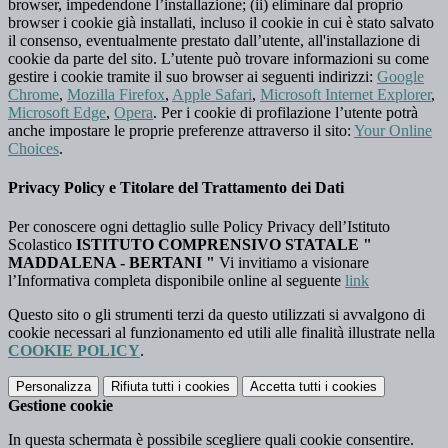
browser, impedendone l’installazione; (ii) eliminare dal proprio
browser i cookie già installati, incluso il cookie in cui è stato salvato
il consenso, eventualmente prestato dall’utente, all'installazione di
cookie da parte del sito. L’utente può trovare informazioni su come
gestire i cookie tramite il suo browser ai seguenti indirizzi:
Google
Chrome
,
Mozilla Firefox
,
Apple Safari
,
Microsoft Internet Explorer
,
Microsoft Edge
,
Opera
. Per i cookie di profilazione l’utente potrà
anche impostare le proprie preferenze attraverso il sito:
Your Online
Choices
.
Privacy Policy e Titolare del Trattamento dei Dati
Per conoscere ogni dettaglio sulle Policy Privacy dell’Istituto
Scolastico
ISTITUTO COMPRENSIVO STATALE "
MADDALENA - BERTANI "
Vi invitiamo a visionare
l’Informativa completa disponibile online al seguente
link
Questo sito o gli strumenti terzi da questo utilizzati si avvalgono di
cookie necessari al funzionamento ed utili alle finalità illustrate nella
COOKIE POLICY
.
Personalizza
Rifiuta tutti
i cookies
Accetta tutti
i cookies
Gestione cookie
In questa schermata è possibile scegliere quali cookie consentire.