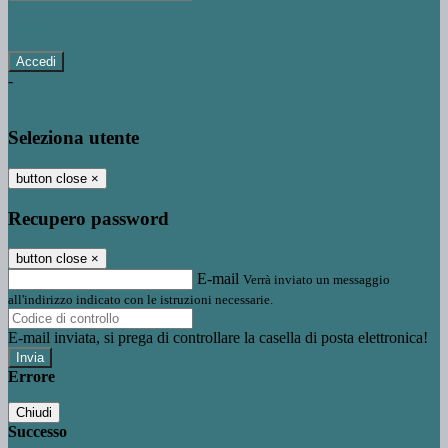
Password dimenticata?
-
Entra con SPID
Entra con CIE
Seleziona utente
button close
×
Recupero password
button close
×
E-mail
Verrà inviato un messaggio
all'indirizzo indicato con le istruzioni necessarie.
E-mail inviata, si prega di controllare la casella di posta elettronica!
Errore
Chiudi
Successo