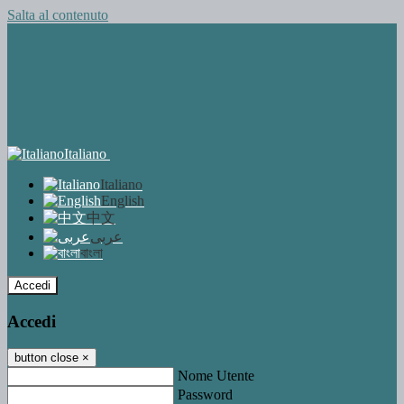
Salta al contenuto
Italiano
Italiano
English
中文
عربى
বাংলা
Accedi
Accedi
button close
×
Nome Utente
Password