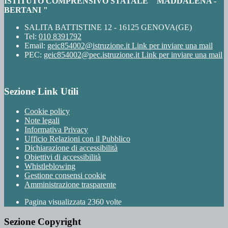
ISTITUTO COMPRENSIVO STATALE " MADDALENA -
BERTANI "
SALITA BATTISTINE 12 - 16125 GENOVA(GE)
Tel:
010 8391792
Email:
geic854002@istruzione.it
Link per inviare una mail
PEC:
geic854002@pec.istruzione.it
Link per inviare una mail
Sezione Link Utili
Cookie policy
Note legali
Informativa Privacy
Ufficio Relazioni con il Pubblico
Dichiarazione di accessibilità
Obiettivi di accessibilità
Whistleblowing
Gestione consensi cookie
Amministrazione trasparente
Pagina visualizzata
2360
volte
Sezione Copyright