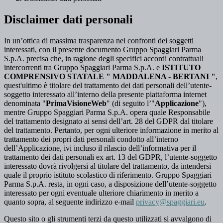
Disclaimer dati personali
In un’ottica di massima trasparenza nei confronti dei soggetti
interessati, con il presente documento Gruppo Spaggiari Parma
S.p.A. precisa che, in ragione degli specifici accordi contrattuali
intercorrenti tra Gruppo Spaggiari Parma S.p.A. e
ISTITUTO
COMPRENSIVO STATALE " MADDALENA - BERTANI "
,
quest'ultimo è titolare del trattamento dei dati personali dell’utente-
soggetto interessato all’interno della presente piattaforma internet
denominata "
PrimaVisioneWeb
" (di seguito l’"
Applicazione
"),
mentre Gruppo Spaggiari Parma S.p.A. opera quale Responsabile
del trattamento designato ai sensi dell’art. 28 del GDPR dal titolare
del trattamento. Pertanto, per ogni ulteriore informazione in merito al
trattamento dei propri dati personali condotto all’interno
dell’Applicazione, ivi incluso il rilascio dell’informativa per il
trattamento dei dati personali ex art. 13 del GDPR, l’utente-soggetto
interessato dovrà rivolgersi al titolare del trattamento, da intendersi
quale il proprio istituto scolastico di riferimento. Gruppo Spaggiari
Parma S.p.A. resta, in ogni caso, a disposizione dell’utente-soggetto
interessato per ogni eventuale ulteriore chiarimento in merito a
quanto sopra, al seguente indirizzo e-mail
privacy@spaggiari.eu
.
Questo sito o gli strumenti terzi da questo utilizzati si avvalgono di