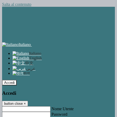
Salta al contenuto
Italiano
Italiano
English
中文
عربى
বাংলা
Accedi
Accedi
button close
×
Nome Utente
Password