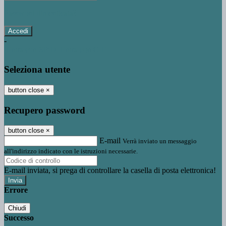
Password dimenticata?
-
Entra con SPID
Entra con CIE
Seleziona utente
button close
×
Recupero password
button close
×
E-mail
Verrà inviato un messaggio
all'indirizzo indicato con le istruzioni necessarie.
E-mail inviata, si prega di controllare la casella di posta elettronica!
Errore
Chiudi
Successo