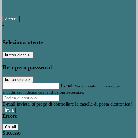
Password dimenticata?
-
Entra con SPID
Entra con CIE
Seleziona utente
button close
×
Recupero password
button close
×
E-mail
Verrà inviato un messaggio
all'indirizzo indicato con le istruzioni necessarie.
E-mail inviata, si prega di controllare la casella di posta elettronica!
Errore
Chiudi
Successo