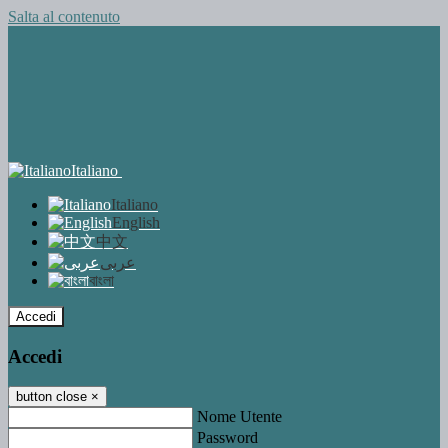
Salta al contenuto
Italiano
Italiano
English
中文
عربى
বাংলা
Accedi
Accedi
button close
×
Nome Utente
Password