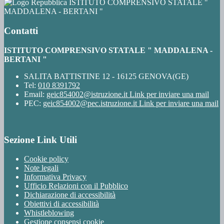
ISTITUTO COMPRENSIVO STATALE "
MADDALENA - BERTANI "
Contatti
ISTITUTO COMPRENSIVO STATALE " MADDALENA -
BERTANI "
SALITA BATTISTINE 12 - 16125 GENOVA(GE)
Tel:
010 8391792
Email:
geic854002@istruzione.it
Link per inviare una mail
PEC:
geic854002@pec.istruzione.it
Link per inviare una mail
Sezione Link Utili
Cookie policy
Note legali
Informativa Privacy
Ufficio Relazioni con il Pubblico
Dichiarazione di accessibilità
Obiettivi di accessibilità
Whistleblowing
Gestione consensi cookie