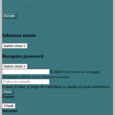
Password dimenticata?
-
Entra con SPID
Entra con CIE
Seleziona utente
button close
×
Recupero password
button close
×
E-mail
Verrà inviato un messaggio
all'indirizzo indicato con le istruzioni necessarie.
E-mail inviata, si prega di controllare la casella di posta elettronica!
Errore
Chiudi
Successo