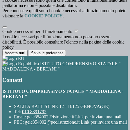
I cookie necessari sono quelli che consentono il funzionamento della
piattaforma e non è possibile disabilitarli.
Per conoscere quali sono i cookie necessari al funzionamento potete
visionare la
COOKIE POLICY
.
Cookie necessari per il funzionamento
I cookie necessari per il funzionamento non possono essere
disabilitati. È possibile consultare l'elenco nella pagina della cookie
policy.
Accetta tutti
Salva le preferenze
ISTITUTO COMPRENSIVO STATALE "
MADDALENA - BERTANI "
Contatti
ISTITUTO COMPRENSIVO STATALE " MADDALENA -
BERTANI "
SALITA BATTISTINE 12 - 16125 GENOVA(GE)
Tel:
010 8391792
Email:
geic854002@istruzione.it
Link per inviare una mail
PEC:
geic854002@pec.istruzione.it
Link per inviare una mail