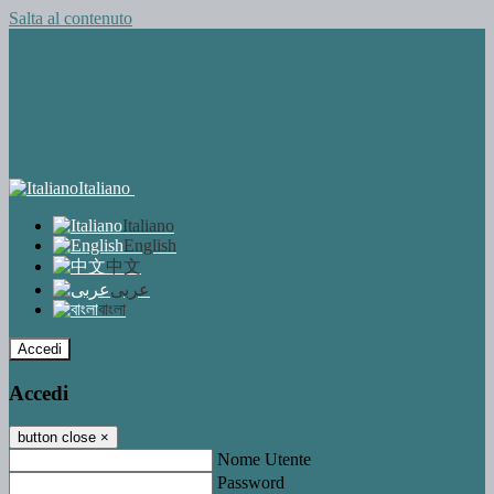
Salta al contenuto
Italiano
Italiano
English
中文
عربى
বাংলা
Accedi
Accedi
button close
×
Nome Utente
Password