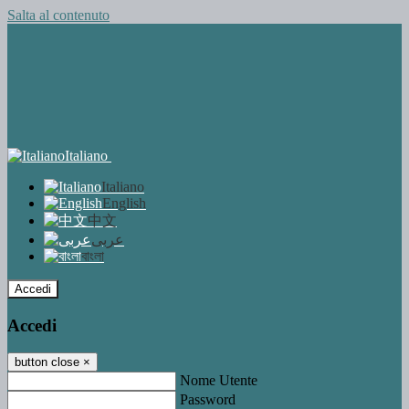
Salta al contenuto
Italiano
Italiano
English
中文
عربى
বাংলা
Accedi
Accedi
button close
×
Nome Utente
Password