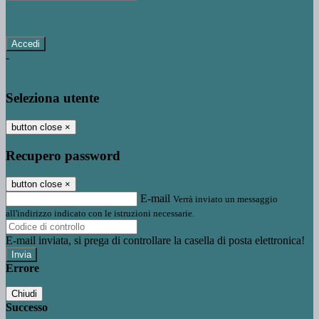
Password dimenticata?
-
Entra con SPID
Entra con CIE
Seleziona utente
button close
×
Recupero password
button close
×
E-mail
Verrà inviato un messaggio
all'indirizzo indicato con le istruzioni necessarie.
E-mail inviata, si prega di controllare la casella di posta elettronica!
Errore
Chiudi
Successo