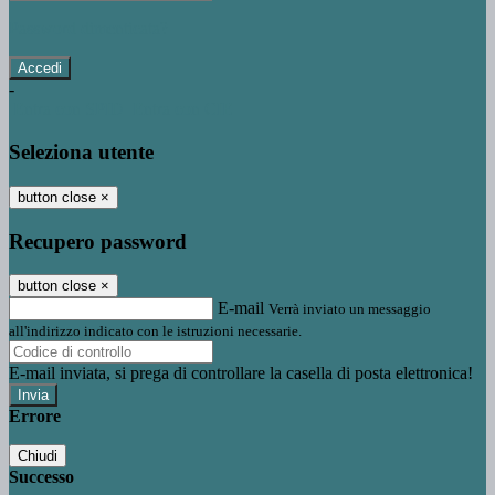
Password dimenticata?
-
Entra con SPID
Entra con CIE
Seleziona utente
button close
×
Recupero password
button close
×
E-mail
Verrà inviato un messaggio
all'indirizzo indicato con le istruzioni necessarie.
E-mail inviata, si prega di controllare la casella di posta elettronica!
Errore
Chiudi
Successo