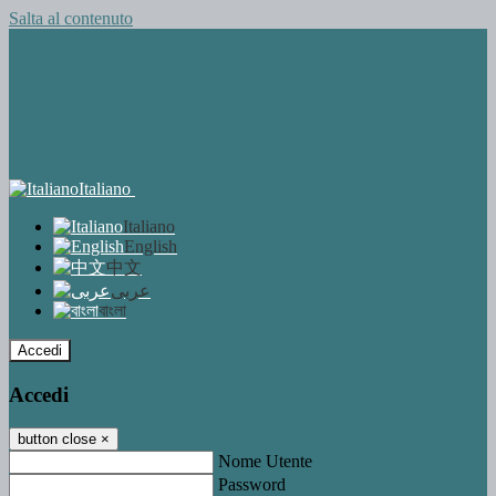
Salta al contenuto
Italiano
Italiano
English
中文
عربى
বাংলা
Accedi
Accedi
button close
×
Nome Utente
Password