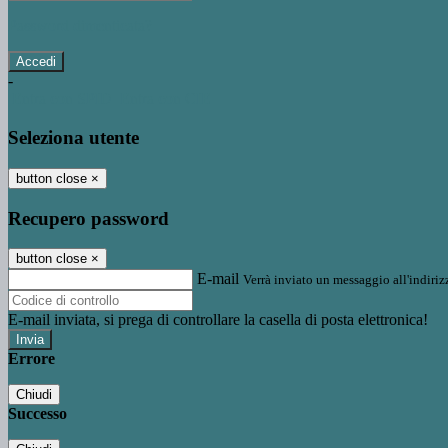
Password dimenticata?
-
Entra con SPID
Entra con CIE
Seleziona utente
button close
×
Recupero password
button close
×
E-mail
Verrà inviato un messaggio all'indirizz
E-mail inviata, si prega di controllare la casella di posta elettronica!
Errore
Chiudi
Successo