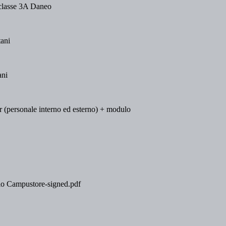
 classe 3A Daneo
ani
ani
tor (personale interno ed esterno) + modulo
o Campustore-signed.pdf