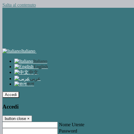
Salta al contenuto
Italiano
Italiano
English
中文
عربى
বাংলা
Accedi
Accedi
button close
×
Nome Utente
Password