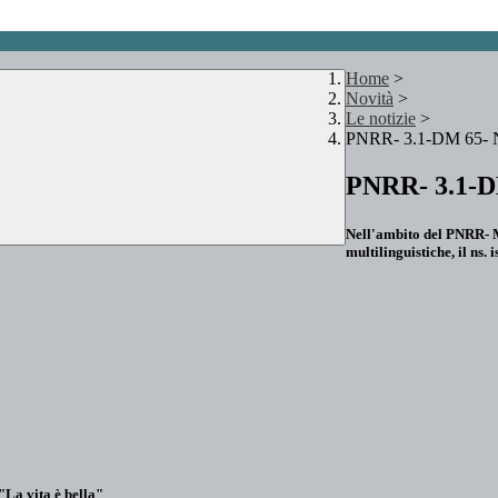
Home
>
Novità
>
Le notizie
>
PNRR- 3.1-DM 65- N
PNRR- 3.1-DM
Nell'ambito del PNRR-
multilinguistiche, il ns. 
"La vita è bella"