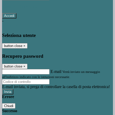
Password dimenticata?
-
Entra con SPID
Entra con CIE
Seleziona utente
button close
×
Recupero password
button close
×
E-mail
Verrà inviato un messaggio
all'indirizzo indicato con le istruzioni necessarie.
E-mail inviata, si prega di controllare la casella di posta elettronica!
Errore
Chiudi
Successo