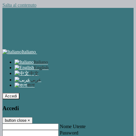
Salta al contenuto
Italiano
Italiano
English
中文
عربى
বাংলা
Accedi
Accedi
button close
×
Nome Utente
Password