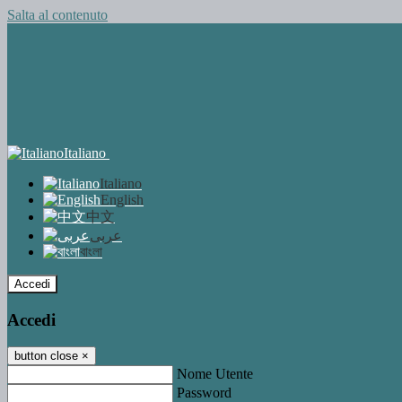
Salta al contenuto
Italiano
Italiano
English
中文
عربى
বাংলা
Accedi
Accedi
button close
×
Nome Utente
Password