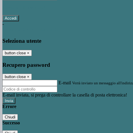
Password dimenticata?
-
Entra con SPID
Entra con CIE
Seleziona utente
button close
×
Recupero password
button close
×
E-mail
Verrà inviato un messaggio all'indirizz
E-mail inviata, si prega di controllare la casella di posta elettronica!
Errore
Chiudi
Successo