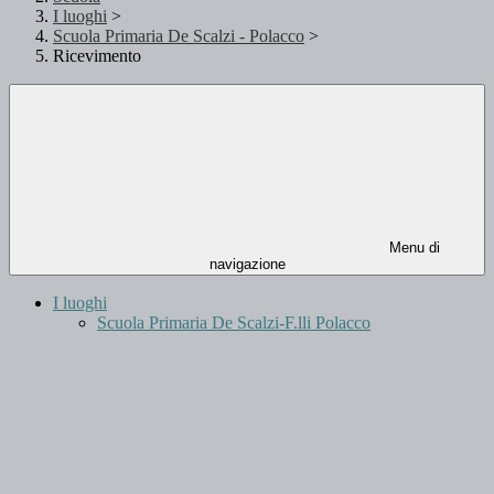
I luoghi
>
Scuola Primaria De Scalzi - Polacco
>
Ricevimento
Menu di
navigazione
I luoghi
Scuola Primaria De Scalzi-F.lli Polacco