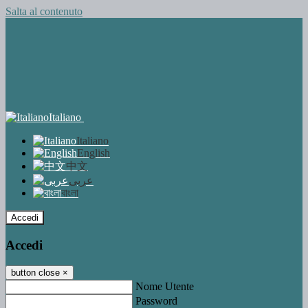
Salta al contenuto
Italiano
Italiano
English
中文
عربى
বাংলা
Accedi
Accedi
button close
×
Nome Utente
Password