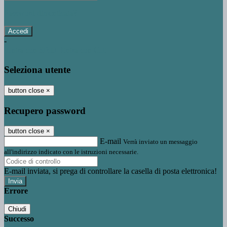
Password dimenticata?
-
Entra con SPID
Entra con CIE
Seleziona utente
button close
×
Recupero password
button close
×
E-mail
Verrà inviato un messaggio
all'indirizzo indicato con le istruzioni necessarie.
E-mail inviata, si prega di controllare la casella di posta elettronica!
Errore
Chiudi
Successo