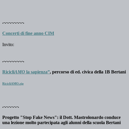
.-.-.-.-.-.-.-.-.
Concerti di fine anno CIM
Invito:
.-.-.-.-.-.-.-.-.
Ricicli
AMO
la sapienza”
, percorso di ed. civica della 1B Bertani
RicicliAMO.zip
.-.-.-.-.-.-.
Progetto "Stop Fake News": il Dott. Mastrolonardo conduce
una lezione molto partecipata agli alunni della scuola Bertani