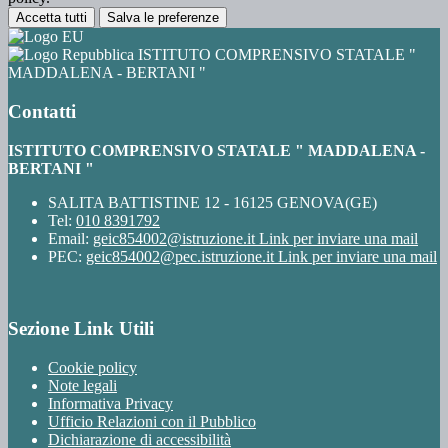
Accetta tutti
Salva le preferenze
ISTITUTO COMPRENSIVO STATALE "
MADDALENA - BERTANI "
Contatti
ISTITUTO COMPRENSIVO STATALE " MADDALENA -
BERTANI "
SALITA BATTISTINE 12 - 16125 GENOVA(GE)
Tel:
010 8391792
Email:
geic854002@istruzione.it
Link per inviare una mail
PEC:
geic854002@pec.istruzione.it
Link per inviare una mail
Sezione Link Utili
Cookie policy
Note legali
Informativa Privacy
Ufficio Relazioni con il Pubblico
Dichiarazione di accessibilità