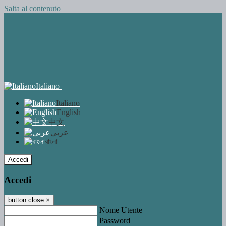
Salta al contenuto
Italiano
Italiano
English
中文
عربى
বাংলা
Accedi
Accedi
button close
×
Nome Utente
Password