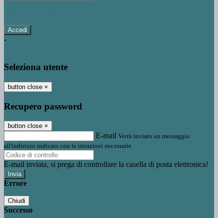
Password dimenticata?
-
Entra con SPID
Entra con CIE
Seleziona utente
button close
×
Recupero password
button close
×
E-mail
Verrà inviato un messaggio
all'indirizzo indicato con le istruzioni necessarie.
E-mail inviata, si prega di controllare la casella di posta elettronica!
Errore
Chiudi
Successo