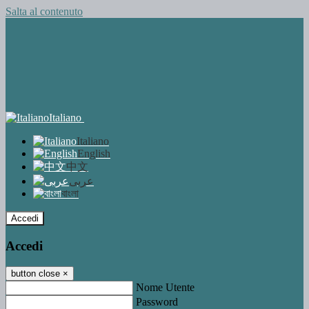
Salta al contenuto
Italiano
Italiano
English
中文
عربى
বাংলা
Accedi
Accedi
button close
×
Nome Utente
Password