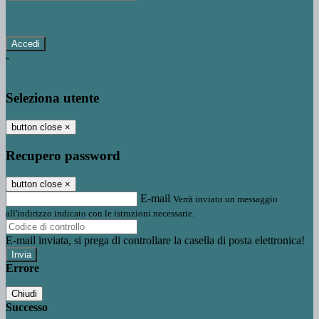
Password dimenticata?
-
Entra con SPID
Entra con CIE
Seleziona utente
button close
×
Recupero password
button close
×
E-mail
Verrà inviato un messaggio
all'indirizzo indicato con le istruzioni necessarie.
E-mail inviata, si prega di controllare la casella di posta elettronica!
Errore
Chiudi
Successo