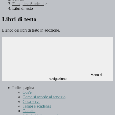
Famiglie e Studenti
>
Libri di testo
Libri di testo
Elenco dei libri di testo in adozione.
Menu di
navigazione
Indice pagina
Cos'è
Come si accede al servizio
Cosa serve
Tempi e scadenze
Contatti