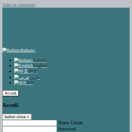
Salta al contenuto
Italiano
Italiano
English
中文
عربى
বাংলা
Accedi
Accedi
button close
×
Nome Utente
Password