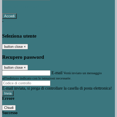
Password dimenticata?
-
Entra con SPID
Entra con CIE
Seleziona utente
button close
×
Recupero password
button close
×
E-mail
Verrà inviato un messaggio
all'indirizzo indicato con le istruzioni necessarie.
E-mail inviata, si prega di controllare la casella di posta elettronica!
Errore
Chiudi
Successo