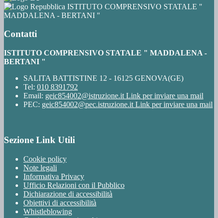
ISTITUTO COMPRENSIVO STATALE "
MADDALENA - BERTANI "
Contatti
ISTITUTO COMPRENSIVO STATALE " MADDALENA -
BERTANI "
SALITA BATTISTINE 12 - 16125 GENOVA(GE)
Tel:
010 8391792
Email:
geic854002@istruzione.it
Link per inviare una mail
PEC:
geic854002@pec.istruzione.it
Link per inviare una mail
Sezione Link Utili
Cookie policy
Note legali
Informativa Privacy
Ufficio Relazioni con il Pubblico
Dichiarazione di accessibilità
Obiettivi di accessibilità
Whistleblowing