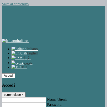
Salta al contenuto
Italiano
Italiano
English
中文
عربى
বাংলা
Accedi
Accedi
button close
×
Nome Utente
Password