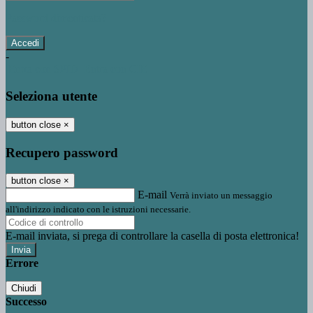
Password dimenticata?
-
Entra con SPID
Entra con CIE
Seleziona utente
button close
×
Recupero password
button close
×
E-mail
Verrà inviato un messaggio
all'indirizzo indicato con le istruzioni necessarie.
E-mail inviata, si prega di controllare la casella di posta elettronica!
Errore
Chiudi
Successo