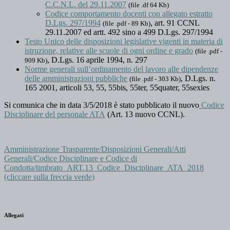
C.C.N.L. del 29.11.2007
(file .df 64 Kb)
Codice comportamento docenti con allegato estratto
D.Lgs. 297/1994
, art. 91 CCNL
(file .pdf - 89 Kb)
29.11.2007 ed artt. 492 sino a 499 D.Lgs. 297/1994
Testo Unico delle disposizioni legislative vigenti in materia di
istruzione, relative alle scuole di ogni ordine e grado
(file .pdf -
, D.Lgs. 16 aprile 1994, n. 297
909 Kb)
Norme generali sull’ordinamento del lavoro alle dipendenze
delle amministrazioni pubbliche
, D.Lgs. n.
(file .pdf - 303 Kb)
165 2001, articoli 53, 55, 55bis, 55ter, 55quater, 55sexies
Si comunica che in data 3/5/2018 è stato pubblicato il nuovo
Codice
Disciplinare del personale ATA
(Art. 13 nuovo CCNL).
Amministrazione Trasparente/Disposizioni Generali/Atti
Generali/Codice Disciplinare e Codice di
Condotta/timbrato_ART.13_Codice_Disciplinare_ATA_2018
(cliccare sulla freccia verde)
Allegati