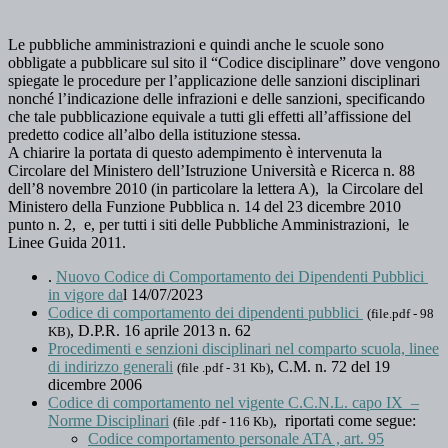
Le pubbliche amministrazioni e quindi anche le scuole sono
obbligate a pubblicare sul sito il “Codice disciplinare” dove vengono
spiegate le procedure per l’applicazione delle sanzioni disciplinari
nonché l’indicazione delle infrazioni e delle sanzioni, specificando
che tale pubblicazione equivale a tutti gli effetti all’affissione del
predetto codice all’albo della istituzione stessa.
A chiarire la portata di questo adempimento è intervenuta la
Circolare del Ministero dell’Istruzione Università e Ricerca n. 88
dell’8 novembre 2010 (in particolare la lettera A), la Circolare del
Ministero della Funzione Pubblica n. 14 del 23 dicembre 2010
punto n. 2, e, per tutti i siti delle Pubbliche Amministrazioni, le
Linee Guida 2011.
.
Nuovo Codice di Comportamento dei Dipendenti Pubblici
in vigore da
l 14/07/2023
Codice di comportamento dei dipendenti pubblici
(file.pdf - 98
, D.P.R. 16 aprile 2013 n. 62
KB)
Procedimenti e senzioni disciplinari nel comparto scuola, linee
di indirizzo generali
, C.M. n. 72 del 19
(file .pdf - 31 Kb)
dicembre 2006
Codice di comportamento nel vigente C.C.N.L. capo IX –
Norme Disciplinari
, riportati come segue:
(file .pdf - 116 Kb)
Codice comportamento personale ATA , art. 95