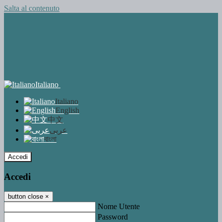
Salta al contenuto
Italiano
Italiano
English
中文
عربى
বাংলা
Accedi
Accedi
button close
×
Nome Utente
Password