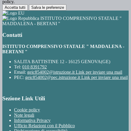
policy.
Accetta tutti
Salva le preferenze
ISTITUTO COMPRENSIVO STATALE "
MADDALENA - BERTANI "
Contatti
ISTITUTO COMPRENSIVO STATALE " MADDALENA -
BERTANI "
SALITA BATTISTINE 12 - 16125 GENOVA(GE)
Tel:
010 8391792
Email:
geic854002@istruzione.it
Link per inviare una mail
PEC:
geic854002@pec.istruzione.it
Link per inviare una mail
Sezione Link Utili
Cookie policy
Note legali
Informativa Privacy
Ufficio Relazioni con il Pubblico
Dichiarazione di accessibilità