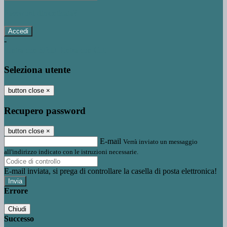
Password dimenticata?
-
Entra con SPID
Entra con CIE
Seleziona utente
button close
×
Recupero password
button close
×
E-mail
Verrà inviato un messaggio
all'indirizzo indicato con le istruzioni necessarie.
E-mail inviata, si prega di controllare la casella di posta elettronica!
Errore
Chiudi
Successo