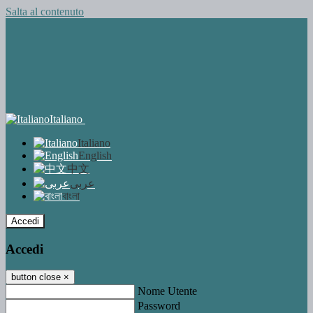
Salta al contenuto
Italiano
Italiano
English
中文
عربى
বাংলা
Accedi
Accedi
button close
×
Nome Utente
Password