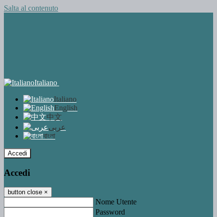
Salta al contenuto
Italiano
Italiano
English
中文
عربى
বাংলা
Accedi
Accedi
button close
×
Nome Utente
Password