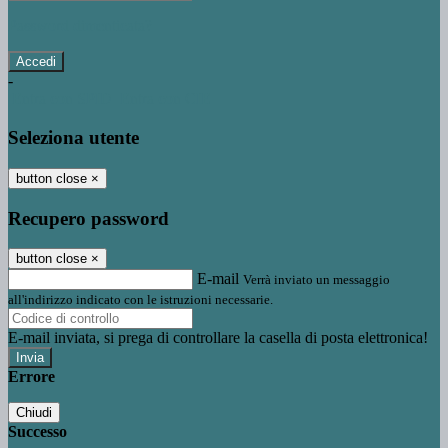
Password dimenticata?
-
Entra con SPID
Entra con CIE
Seleziona utente
button close
×
Recupero password
button close
×
E-mail
Verrà inviato un messaggio
all'indirizzo indicato con le istruzioni necessarie.
E-mail inviata, si prega di controllare la casella di posta elettronica!
Errore
Chiudi
Successo