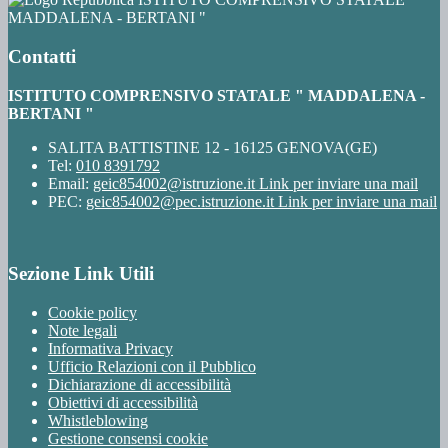
MADDALENA - BERTANI "
Contatti
ISTITUTO COMPRENSIVO STATALE " MADDALENA -
BERTANI "
SALITA BATTISTINE 12 - 16125 GENOVA(GE)
Tel:
010 8391792
Email:
geic854002@istruzione.it
Link per inviare una mail
PEC:
geic854002@pec.istruzione.it
Link per inviare una mail
Sezione Link Utili
Cookie policy
Note legali
Informativa Privacy
Ufficio Relazioni con il Pubblico
Dichiarazione di accessibilità
Obiettivi di accessibilità
Whistleblowing
Gestione consensi cookie