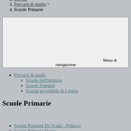
Percorsi di studio
>
Scuole Primarie
Menu di
navigazione
Percorsi di studio
Scuole dell'Infanzia
Scuole Primarie
Scuola secondaria di I grado
Scuole Primarie
Scuola Primaria De Scalzi - Polacco
Scuola Primaria Daneo