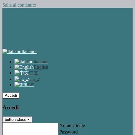
Salta al contenuto
Italiano
Italiano
English
中文
عربى
বাংলা
Accedi
Accedi
button close
×
Nome Utente
Password