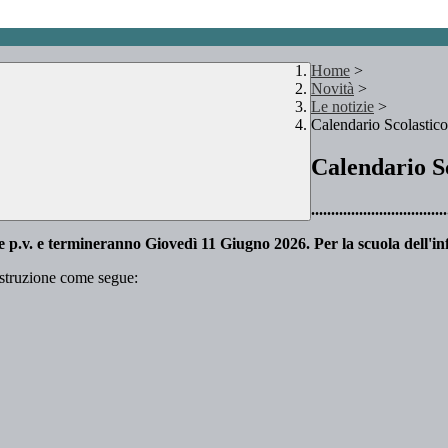
Home
>
Novità
>
Le notizie
>
Calendario Scolastic
Calendario S
..................................
e p.v. e termineranno Giovedì 11 Giugno 2026. Per la scuola dell'in
’Istruzione come segue: