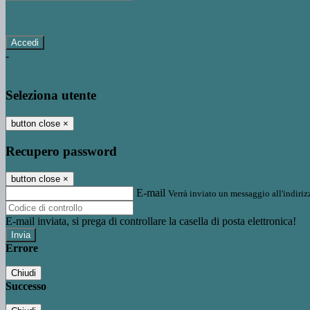
Password dimenticata?
-
Entra con SPID
Entra con CIE
Seleziona utente
button close
×
Recupero password
button close
×
E-mail
Verrà inviato un messaggio all'indirizz
E-mail inviata, si prega di controllare la casella di posta elettronica!
Errore
Chiudi
Successo