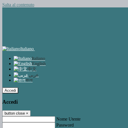
Salta al contenuto
Italiano
Italiano
English
中文
عربى
বাংলা
Accedi
Accedi
button close
×
Nome Utente
Password