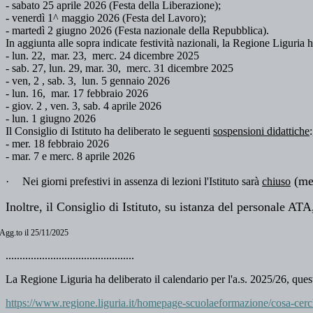
- sabato 25 aprile 2026 (Festa della Liberazione);
- venerdì 1^ maggio 2026 (Festa del Lavoro);
- martedì 2 giugno 2026 (Festa nazionale della Repubblica).
In aggiunta alle sopra indicate festività nazionali, la Regione Liguria 
- lun. 22, mar. 23, merc. 24 dicembre 2025
- sab. 27, lun. 29, mar. 30, merc. 31 dicembre 2025
- ven, 2 , sab. 3, lun. 5 gennaio 2026
- lun. 16, mar. 17 febbraio 2026
- giov. 2 , ven. 3, sab. 4 aprile 2026
- lun. 1 giugno 2026
Il Consiglio di Istituto ha deliberato le seguenti
sospensioni didattiche
- mer. 18 febbraio 2026
- mar. 7 e merc. 8 aprile 2026
(me
·
Nei giorni prefestivi in assenza di lezioni l'Istituto sarà
chiuso
Inoltre, il Consiglio di Istituto, su istanza del personale AT
gg.to il 25/11/2025
..............................................
La Regione Liguria ha deliberato il calendario per l'a.s. 2025/26, questo
https://www.regione.liguria.it/homepage-scuolaeformazione/cosa-cerch