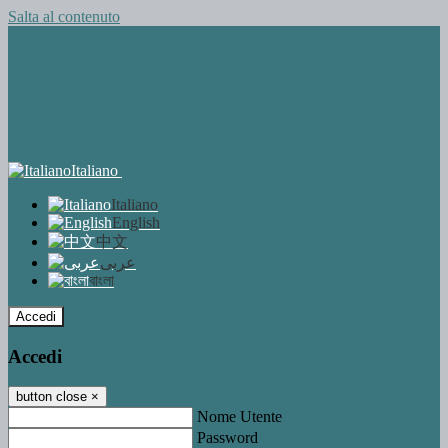
Salta al contenuto
Italiano
Italiano
English
中文
عربى
বাংলা
Accedi
Accedi
button close
×
Nome Utente
Password