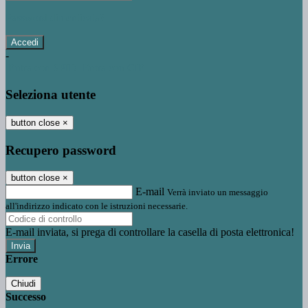
Password dimenticata?
-
Entra con SPID
Entra con CIE
Seleziona utente
button close
×
Recupero password
button close
×
E-mail
Verrà inviato un messaggio
all'indirizzo indicato con le istruzioni necessarie.
E-mail inviata, si prega di controllare la casella di posta elettronica!
Errore
Chiudi
Successo