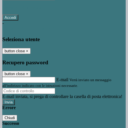
Password dimenticata?
-
Entra con SPID
Entra con CIE
Seleziona utente
button close
×
Recupero password
button close
×
E-mail
Verrà inviato un messaggio
all'indirizzo indicato con le istruzioni necessarie.
E-mail inviata, si prega di controllare la casella di posta elettronica!
Errore
Chiudi
Successo