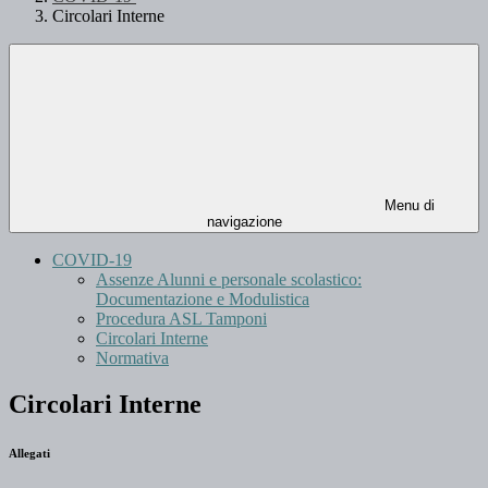
Circolari Interne
Menu di
navigazione
COVID-19
Assenze Alunni e personale scolastico:
Documentazione e Modulistica
Procedura ASL Tamponi
Circolari Interne
Normativa
Circolari Interne
Allegati