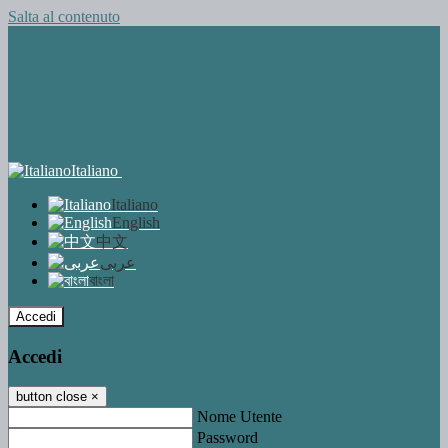
Salta al contenuto
Italiano
Italiano
English
中文
عربى
বাংলা
Accedi
Accedi
button close
×
Nome Utente
Password