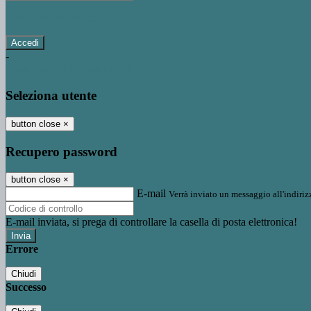
Password dimenticata?
-
Entra con SPID
Entra con CIE
Seleziona utente
button close
×
Recupero password
button close
×
E-mail
Verrà inviato un messaggio all'indirizz
E-mail inviata, si prega di controllare la casella di posta elettronica!
Errore
Chiudi
Successo