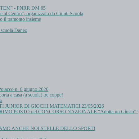
le STEM” - PNRR DM 65
e al Centro", organizzato da Giunti Scuola
o il tramonto insieme
- scuola Daneo
-Polacco n. 6 giugno 2026
rta a casa (a scuola) tre coppe!
co
 JUNIOR DI GIOCHI MATEMATICI 23/05/2026
e del PRIMO POSTO nel CONCORSO NAZIONALE “Adotta un Giusto”!
AMO ANCHE NOI STELLE DELLO SPORT!