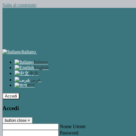
Salta al contenuto
Italiano
Italiano
English
中文
عربى
বাংলা
Accedi
Accedi
button close
×
Nome Utente
Password