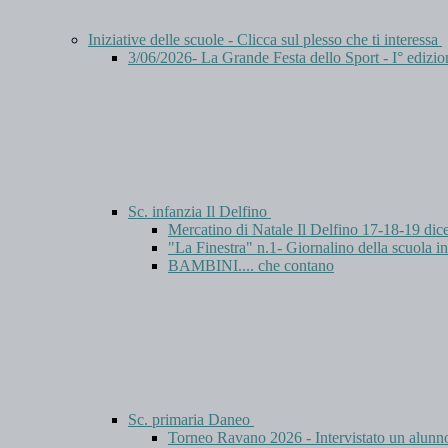
Iniziative delle scuole - Clicca sul plesso che ti interessa
3/06/2026- La Grande Festa dello Sport - I° edizio
Sc. infanzia Il Delfino
Mercatino di Natale Il Delfino 17-18-19 di
"La Finestra" n.1- Giornalino della scuola in
BAMBINI.... che contano
Sc. primaria Daneo
Torneo Ravano 2026 - Intervistato un alun