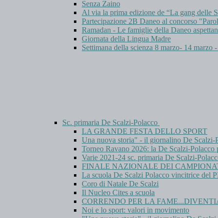
Senza Zaino
Al via la prima edizione de “La gang del
Partecipazione 2B Daneo al concorso "Parol
Ramadan - Le famiglie della Daneo aspettan
Giornata della Lingua Madre
Settimana della scienza 8 marzo- 14 marzo 
Sc. primaria De Scalzi-Polacco
LA GRANDE FESTA DELLO SPORT
Una nuova storia" - il giornalino De Scalzi
Torneo Ravano 2026: la De Scalzi-Polacco po
Varie 2021-24 sc. primaria De Scalzi-Polac
FINALE NAZIONALE DEI CAMPIONATI
La scuola De Scalzi Polacco vincitric
Coro di Natale De Scalzi
Il Nucleo Cites a scuola
CORRENDO PER LA FAME...DIVENTI
Noi e lo sport: valori in movimento