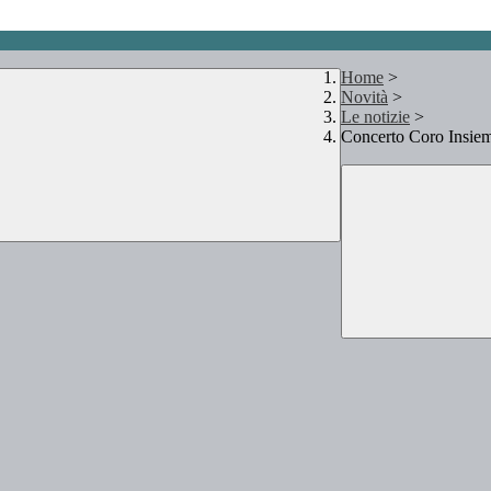
Home
>
Novità
>
Le notizie
>
Concerto Coro Insiem