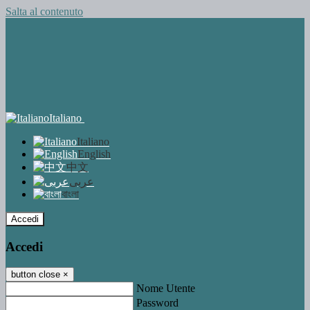
Salta al contenuto
Italiano
Italiano
English
中文
عربى
বাংলা
Accedi
Accedi
button close
×
Nome Utente
Password