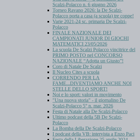
Scalzi-Polacco n. 6 giugno 2026
Torneo Ravano 2026: la De Scalzi-
Polacco porta a casa (a scuola) tre coppe!
Varie 2021-24 sc. primaria De Scalzi-
Polacco
FINALE NAZIONALE DEI
CAMPIONATI JUNIOR DI GIOCHI
MATEMATICI 23/05/2026
La scuola De Scalzi Polacco vincitrice del
PRIMO POSTO nel CONCORSO
NAZIONALE “Adotta un Giusto”!
Coro di Natale De Scalzi
Il Nucleo Cites a scuola
CORRENDO PER LA
FAME...DIVENTIAMO ANCHE NOI
STELLE DELLO SPORT!
Noi e lo sport: valori in movimento
"Una nuova storia" - il giornalino De
Scalzi-Polacco 5° n. mar. 2026
Festa di Natale alla De Scalzi-Polacco
Ultimo podcast della 5B De Scalzi-
Polacco
La Bomba della De Scalzi-Polacco
I podcast della VB: intervista a Enzo Paci
Festa della Liberazione 25 aprile 2024