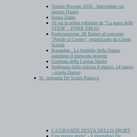
Torneo Ravano 2026 - Intervistato un
alunno Daneo
Senza Zaino
Al via la prima edizione de “La gang delle
STEM” - PNRR DM 65
Partecipazione 2B Daneo al concorso
"Parole al Centro", organizzato da Giunti
Scuola
Ramadan - Le famiglie della Daneo
aspettano il tramonto insieme
Giornata della Lingua Madre
Settimana della scienza 8 marzo- 14 marzo
- scuola Daneo
Sc. primaria De Scalzi-Polacco
LA GRANDE FESTA DELLO SPORT
Una nuova storia" - il giornalino De