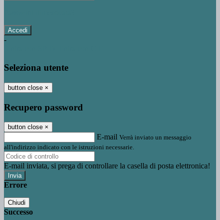
Password dimenticata?
-
Entra con SPID
Entra con CIE
Seleziona utente
button close
×
Recupero password
button close
×
E-mail
Verrà inviato un messaggio
all'indirizzo indicato con le istruzioni necessarie.
E-mail inviata, si prega di controllare la casella di posta elettronica!
Errore
Chiudi
Successo