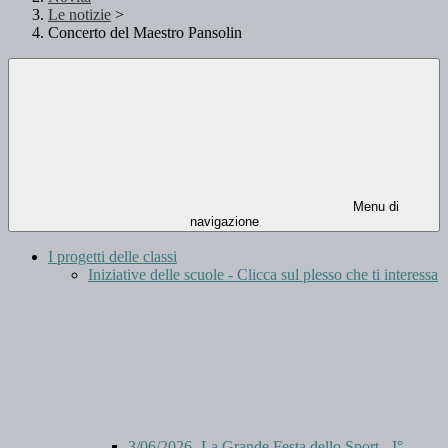
Le notizie
>
Concerto del Maestro Pansolin
Menu di
navigazione
I progetti delle classi
Iniziative delle scuole - Clicca sul plesso che ti interessa
3/06/2026- La Grande Festa dello Sport - I°