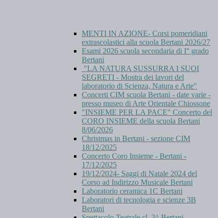
MENTI IN AZIONE- Corsi pomeridiani
extrascolastici alla scuola Bertani 2026/27
Esami 2026 scuola secondaria di I° grado
Bertani
"LA NATURA SUSSURRA I SUOI
SEGRETI - Mostra dei lavori del
laboratorio di Scienza, Natura e Arte"
Concerti CIM scuola Bertani - date varie -
presso museo di Arte Orientale Chiossone
"INSIEME PER LA PACE" Concerto del
CORO INSIEME della scuola Bertani
8/06/2026
Christmas in Bertani - sezione CIM
18/12/2025
Concerto Coro Insieme - Bertani -
17/12/2025
19/12/2024- Saggi di Natale 2024 del
Corso ad Indirizzo Musicale Bertani
Laboratorio ceramica 1C Bertani
Laboratori di tecnologia e scienze 3B
Bertani
Spettacolo Teatrale cl. 3^ Bertani