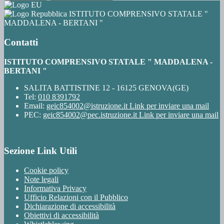
ISTITUTO COMPRENSIVO STATALE "
MADDALENA - BERTANI "
Contatti
ISTITUTO COMPRENSIVO STATALE " MADDALENA -
BERTANI "
SALITA BATTISTINE 12 - 16125 GENOVA(GE)
Tel:
010 8391792
Email:
geic854002@istruzione.it
Link per inviare una mail
PEC:
geic854002@pec.istruzione.it
Link per inviare una mail
Sezione Link Utili
Cookie policy
Note legali
Informativa Privacy
Ufficio Relazioni con il Pubblico
Dichiarazione di accessibilità
Obiettivi di accessibilità