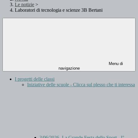
Le notizie
>
Laboratori di tecnologia e scienze 3B Bertani
Menu di
navigazione
I progetti delle classi
Iniziative delle scuole - Clicca sul plesso che ti interessa
3/06/2026- La Grande Festa dello Sport - I°