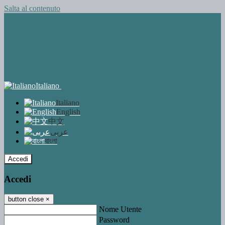
Salta al contenuto
Italiano
Italiano
English
中文
عربى
বাংলা
Accedi
Accedi
button close
×
Nome Utente
Password