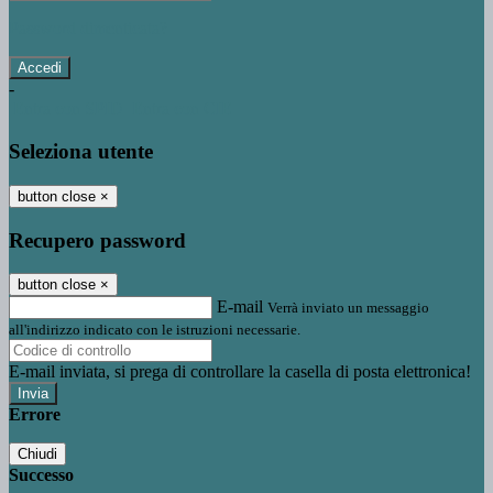
Password dimenticata?
-
Entra con SPID
Entra con CIE
Seleziona utente
button close
×
Recupero password
button close
×
E-mail
Verrà inviato un messaggio
all'indirizzo indicato con le istruzioni necessarie.
E-mail inviata, si prega di controllare la casella di posta elettronica!
Errore
Chiudi
Successo