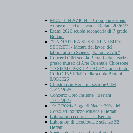
MENTI IN AZIONE- Corsi pomeridiani
extrascolastici alla scuola Bertani 2026/27
Esami 2026 scuola secondaria di I° grado
Bertani
"LA NATURA SUSSURRA I SUOI
SEGRETI - Mostra dei lavori del
laboratorio di Scienza, Natura e Arte"
Concerti CIM scuola Bertani - date varie -
presso museo di Arte Orientale Chiossone
"INSIEME PER LA PACE" Concerto del
CORO INSIEME della scuola Bertani
8/06/2026
Christmas in Bertani - sezione CIM
18/12/2025
Concerto Coro Insieme - Bertani -
17/12/2025
19/12/2024- Saggi di Natale 2024 del
Corso ad Indirizzo Musicale Bertani
Laboratorio ceramica 1C Bertani
Laboratori di tecnologia e scienze 3B
Bertani
Spettacolo Teatrale cl. 3^ Bertani