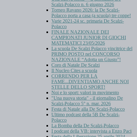
Scalzi-Polacco n. 6 giugno 2026
Torneo Ravano 2026: la De Scalzi-
Polacco porta a casa (a scuola) tre coppe!
Varie 2021-24 sc. primaria De Scalzi-
Polacco
FINALE NAZIONALE DEI
CAMPIONATI JUNIOR DI GIOCHI
MATEMATICI 23/05/2026
La scuola De Scalzi Polacco vincitrice del
PRIMO POSTO nel CONCORSO
NAZIONALE “Adotta un Giusto”!
Coro di Natale De Scalzi
Il Nucleo Cites a scuola
CORRENDO PER LA
FAME...DIVENTIAMO ANCHE NOI
STELLE DELLO SPORT!
Noi e lo sport: valori in movimento
"Una nuova storia" - il giornalino De
Scalzi-Polacco 5° n. mar. 2026
Festa di Natale alla De Scalzi-Polacco
Ultimo podcast della 5B De Scalzi-
Polacco
La Bomba della De Scalzi-Polacco
I podcast della VB: intervista a Enzo Paci
Festa della Liberazione 25 aprile 2024