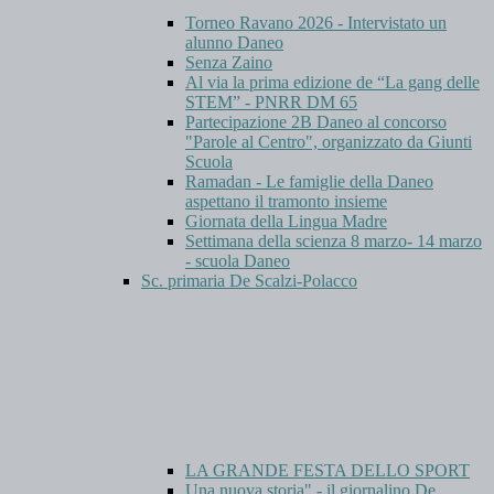
Torneo Ravano 2026 - Intervistato un
alunno Daneo
Senza Zaino
Al via la prima edizione de “La gang delle
STEM” - PNRR DM 65
Partecipazione 2B Daneo al concorso
"Parole al Centro", organizzato da Giunti
Scuola
Ramadan - Le famiglie della Daneo
aspettano il tramonto insieme
Giornata della Lingua Madre
Settimana della scienza 8 marzo- 14 marzo
- scuola Daneo
Sc. primaria De Scalzi-Polacco
LA GRANDE FESTA DELLO SPORT
Una nuova storia" - il giornalino De