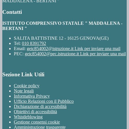
MADDALENA - BERTANI "
Contatti
ISTITUTO COMPRENSIVO STATALE " MADDALENA -
BERTANI "
SALITA BATTISTINE 12 - 16125 GENOVA(GE)
Tel:
010 8391792
Email:
geic854002@istruzione.it
Link per inviare una mail
PEC:
geic854002@pec.istruzione.it
Link per inviare una mail
Sezione Link Utili
Cookie policy
Note legali
Informativa Privacy
Ufficio Relazioni con il Pubblico
Dichiarazione di accessibilità
Obiettivi di accessibilità
Whistleblowing
Gestione consensi cookie
Amministrazione trasparente