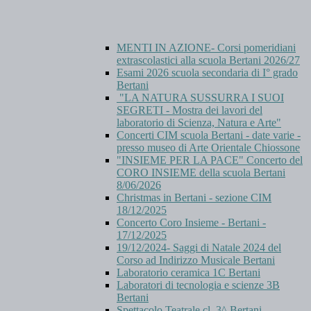
MENTI IN AZIONE- Corsi pomeridiani
extrascolastici alla scuola Bertani 2026/27
Esami 2026 scuola secondaria di I° grado
Bertani
"LA NATURA SUSSURRA I SUOI
SEGRETI - Mostra dei lavori del
laboratorio di Scienza, Natura e Arte"
Concerti CIM scuola Bertani - date varie -
presso museo di Arte Orientale Chiossone
"INSIEME PER LA PACE" Concerto del
CORO INSIEME della scuola Bertani
8/06/2026
Christmas in Bertani - sezione CIM
18/12/2025
Concerto Coro Insieme - Bertani -
17/12/2025
19/12/2024- Saggi di Natale 2024 del
Corso ad Indirizzo Musicale Bertani
Laboratorio ceramica 1C Bertani
Laboratori di tecnologia e scienze 3B
Bertani
Spettacolo Teatrale cl. 3^ Bertani