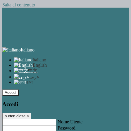
Salta al contenuto
Italiano
Italiano
English
中文
عربى
বাংলা
Accedi
Accedi
button close
×
Nome Utente
Password