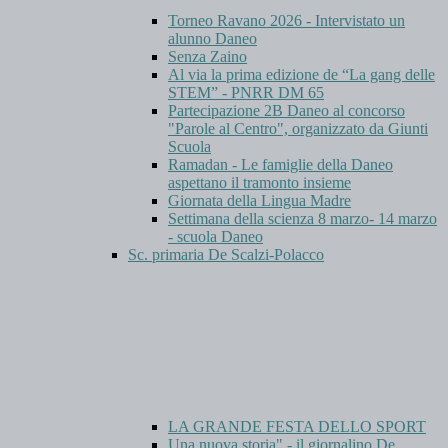
Torneo Ravano 2026 - Intervistato un
alunno Daneo
Senza Zaino
Al via la prima edizione de “La gang delle
STEM” - PNRR DM 65
Partecipazione 2B Daneo al concorso
"Parole al Centro", organizzato da Giunti
Scuola
Ramadan - Le famiglie della Daneo
aspettano il tramonto insieme
Giornata della Lingua Madre
Settimana della scienza 8 marzo- 14 marzo
- scuola Daneo
Sc. primaria De Scalzi-Polacco
LA GRANDE FESTA DELLO SPORT
Una nuova storia" - il giornalino De