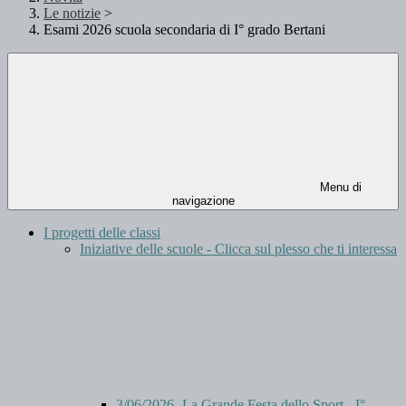
Le notizie
>
Esami 2026 scuola secondaria di I° grado Bertani
Menu di
navigazione
I progetti delle classi
Iniziative delle scuole - Clicca sul plesso che ti interessa
3/06/2026- La Grande Festa dello Sport - I°