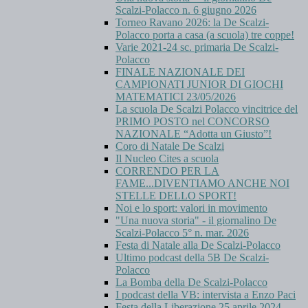
Scalzi-Polacco n. 6 giugno 2026
Torneo Ravano 2026: la De Scalzi-
Polacco porta a casa (a scuola) tre coppe!
Varie 2021-24 sc. primaria De Scalzi-
Polacco
FINALE NAZIONALE DEI
CAMPIONATI JUNIOR DI GIOCHI
MATEMATICI 23/05/2026
La scuola De Scalzi Polacco vincitrice del
PRIMO POSTO nel CONCORSO
NAZIONALE “Adotta un Giusto”!
Coro di Natale De Scalzi
Il Nucleo Cites a scuola
CORRENDO PER LA
FAME...DIVENTIAMO ANCHE NOI
STELLE DELLO SPORT!
Noi e lo sport: valori in movimento
"Una nuova storia" - il giornalino De
Scalzi-Polacco 5° n. mar. 2026
Festa di Natale alla De Scalzi-Polacco
Ultimo podcast della 5B De Scalzi-
Polacco
La Bomba della De Scalzi-Polacco
I podcast della VB: intervista a Enzo Paci
Festa della Liberazione 25 aprile 2024