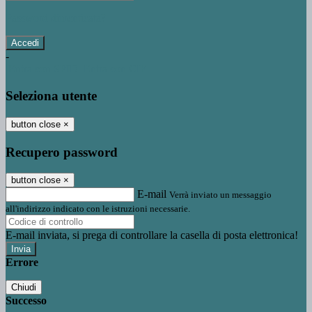
Password dimenticata?
-
Entra con SPID
Entra con CIE
Seleziona utente
button close
×
Recupero password
button close
×
E-mail
Verrà inviato un messaggio
all'indirizzo indicato con le istruzioni necessarie.
E-mail inviata, si prega di controllare la casella di posta elettronica!
Errore
Chiudi
Successo