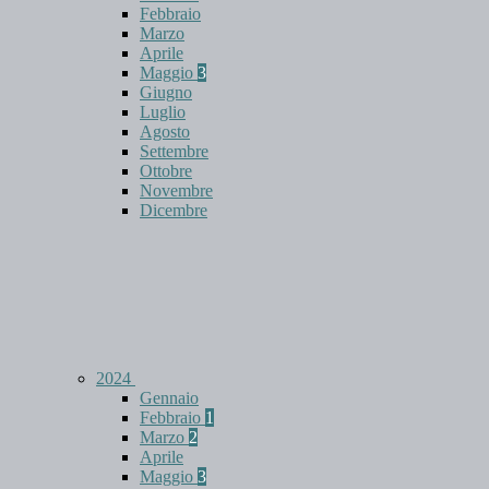
Febbraio
Marzo
Aprile
Maggio
3
Giugno
Luglio
Agosto
Settembre
Ottobre
Novembre
Dicembre
2024
Gennaio
Febbraio
1
Marzo
2
Aprile
Maggio
3