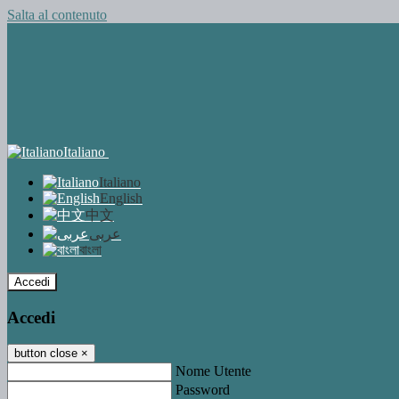
Salta al contenuto
Italiano
Italiano
English
中文
عربى
বাংলা
Accedi
Accedi
button close
×
Nome Utente
Password