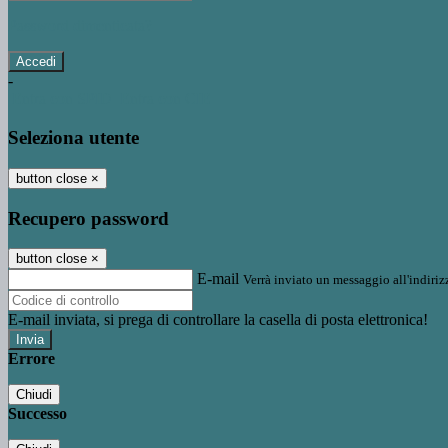
Password dimenticata?
-
Entra con SPID
Entra con CIE
Seleziona utente
button close
×
Recupero password
button close
×
E-mail
Verrà inviato un messaggio all'indirizz
E-mail inviata, si prega di controllare la casella di posta elettronica!
Errore
Chiudi
Successo