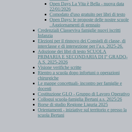
Open Days La Vita è Bella - nuova data
22/01/2026
Comodato d'uso gratuito per libri di testo
Open Days: le proposte delle nostre scuole
. Aggiornamenti di gennaio
Credenziali Classeviva famiglie nuovi iscritti
Infanzia
Elezioni per il rinnovo dei Consigli di classe, di
interclasse e di intersezione per l’a.s. 2025-26.
Adozione dei libri di testo SCUOLA
PRIMARIA E SECONDARIA DI I° GRADO-
A.S. 2025-2026
Visione verifiche scritte
Rientro a scuola dopo infortuni o operazioni
chirurgiche
Le mappe concettuali- incontro per famiglie e
docenti
Costituzione GLO - Gruppo di Lavoro Operativo
Colloqui scuola-famiglia Bertani a.s. 2025/26
Borse di studio Regione Liguria 2025
Orientamenti - iniziative sul territorio e presso la
scuola Bertani