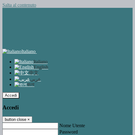
Salta al contenuto
Italiano
Italiano
English
中文
عربى
বাংলা
Accedi
Accedi
button close
×
Nome Utente
Password