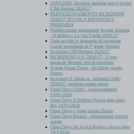
25/05/2026- Incontro famiglie nuovi iscritti
CIM Bertani 2026/27
PERFEZIONAMENTO ISCRIZIONI
2026/27 SCUOLA INFANZIA E
PRIMARIA
Pubblicazione graduatorie Scuola infanzia
- Il delfino e La vita è bella 2026-27
Tutte accolte le domande di iscrizione
scuola secondaria di I° grado Bertani
Iscrizioni CIM Bertani 2026/27
ISCRIZIONI A.S. 2026/27 - Corso
musicale Bertani: test di selezione
Scuola Senza Zaino - Iscrizioni scuola
Daneo
Iscrizioni cl. prima sc. primaria Grillo
2026/07 -richiesta tempo pieno
Open Days Grillo - Aggiornamento
13/01/2026
Open Days Il Delfino Nuova data open
day 20/01/2026
Open Days e visite scuola Daneo
Open Days Bertani - prenotazioni lezioni
aperte
Open Days De Scalzi-Polacco nuova data
19/1/2026