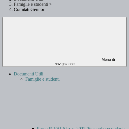
Famiglie e studenti
>
Comitati Genitori
Menu di
navigazione
Documenti Utili
Famiglie e studenti
Prove INVALSI a. s. 2025-26 scuola secondaria