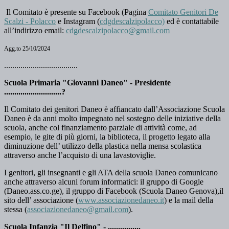
Il Comitato è presente su Facebook (Pagina
Comitato Genitori De
Scalzi - Polacco
e Instagram (
cdgdescalzipolacco)
ed è contattabile
all’indirizzo email:
cdgdescalzipolacco@gmail.com
Agg.to 25/10/2024
....................................
Scuola Primaria "Giovanni Daneo" - Presidente
............................?
Il Comitato dei genitori Daneo è affiancato dall’Associazione Scuola
Daneo è da anni molto impegnato nel sostegno delle iniziative della
scuola, anche col finanziamento parziale di attività come, ad
esempio, le gite di più giorni, la biblioteca, il progetto legato alla
diminuzione dell’ utilizzo della plastica nella mensa scolastica
attraverso anche l’acquisto di una lavastoviglie.
I genitori, gli insegnanti e gli ATA della scuola Daneo comunicano
anche attraverso alcuni forum informatici: il gruppo di Google
(Daneo.ass.co.ge), il gruppo di Facebook (Scuola Daneo Genova),il
sito dell’ associazione (
www.associazionedaneo.it
) e la mail della
stessa (
associazionedaneo@gmail.com
).
Scuola Infanzia "Il Delfino" - ................