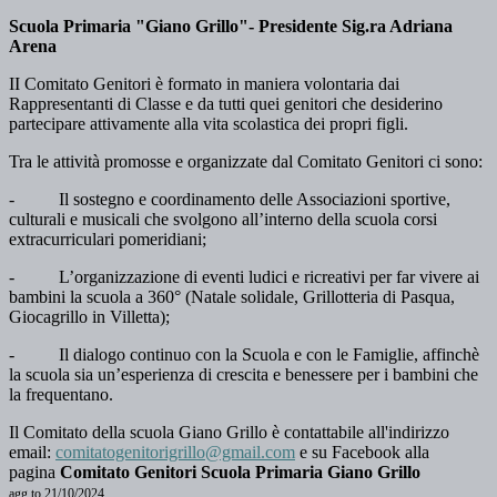
Scuola Primaria "Giano Grillo"- Presidente Sig.ra Adriana
Arena
II Comitato Genitori è formato in maniera volontaria dai
Rappresentanti di Classe e da tutti quei genitori che desiderino
partecipare attivamente alla vita scolastica dei propri figli.
Tra le attività promosse e organizzate dal Comitato Genitori ci sono:
-
Il sostegno e coordinamento delle Associazioni sportive,
culturali e musicali che svolgono all’interno della scuola corsi
extracurriculari pomeridiani;
-
L’organizzazione di eventi ludici e ricreativi per far vivere ai
bambini la scuola a 360° (Natale solidale, Grillotteria di Pasqua,
Giocagrillo in Villetta);
-
Il dialogo continuo con la Scuola e con le Famiglie, affinchè
la scuola sia un’esperienza di crescita e benessere per
i bambini che
la frequentano.
Il Comitato della scuola Giano Grillo è contattabile all'indirizzo
email:
comitatogenitorigrillo@gmail.com
e su Facebook alla
pagina
Comitato Genitori Scuola Primaria Giano Grillo
agg.to 21/10/2024