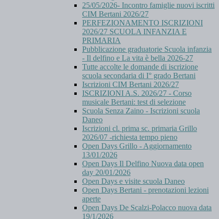
25/05/2026- Incontro famiglie nuovi iscritti
CIM Bertani 2026/27
PERFEZIONAMENTO ISCRIZIONI
2026/27 SCUOLA INFANZIA E
PRIMARIA
Pubblicazione graduatorie Scuola infanzia
- Il delfino e La vita è bella 2026-27
Tutte accolte le domande di iscrizione
scuola secondaria di I° grado Bertani
Iscrizioni CIM Bertani 2026/27
ISCRIZIONI A.S. 2026/27 - Corso
musicale Bertani: test di selezione
Scuola Senza Zaino - Iscrizioni scuola
Daneo
Iscrizioni cl. prima sc. primaria Grillo
2026/07 -richiesta tempo pieno
Open Days Grillo - Aggiornamento
13/01/2026
Open Days Il Delfino Nuova data open
day 20/01/2026
Open Days e visite scuola Daneo
Open Days Bertani - prenotazioni lezioni
aperte
Open Days De Scalzi-Polacco nuova data
19/1/2026