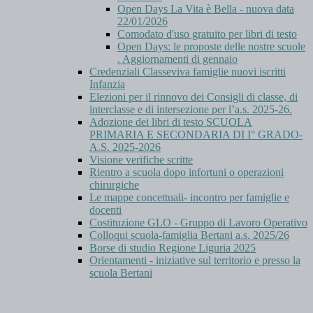
Open Days La Vita è Bella - nuova data
22/01/2026
Comodato d'uso gratuito per libri di testo
Open Days: le proposte delle nostre scuole
. Aggiornamenti di gennaio
Credenziali Classeviva famiglie nuovi iscritti
Infanzia
Elezioni per il rinnovo dei Consigli di classe, di
interclasse e di intersezione per l’a.s. 2025-26.
Adozione dei libri di testo SCUOLA
PRIMARIA E SECONDARIA DI I° GRADO-
A.S. 2025-2026
Visione verifiche scritte
Rientro a scuola dopo infortuni o operazioni
chirurgiche
Le mappe concettuali- incontro per famiglie e
docenti
Costituzione GLO - Gruppo di Lavoro Operativo
Colloqui scuola-famiglia Bertani a.s. 2025/26
Borse di studio Regione Liguria 2025
Orientamenti - iniziative sul territorio e presso la
scuola Bertani