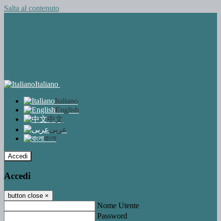
Salta al contenuto
Italiano
Italiano
English
中文
عربى
বাংলা
Accedi
Accedi
button close
×
Nome Utente
Password