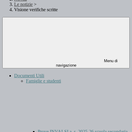
Le notizie
>
Visione verifiche scritte
Menu di
navigazione
Documenti Utili
Famiglie e studenti
Prove INVALSI a. s. 2025-26 scuola secondaria