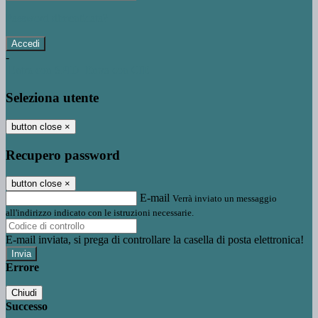
Password dimenticata?
-
Entra con SPID
Entra con CIE
Seleziona utente
button close
×
Recupero password
button close
×
E-mail
Verrà inviato un messaggio
all'indirizzo indicato con le istruzioni necessarie.
E-mail inviata, si prega di controllare la casella di posta elettronica!
Errore
Chiudi
Successo