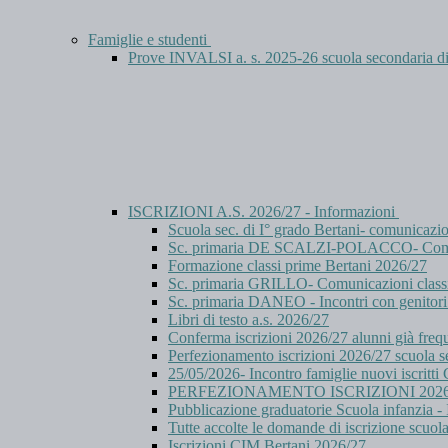
Famiglie e studenti
Prove INVALSI a. s. 2025-26 scuola secondaria
ISCRIZIONI A.S. 2026/27 - Informazioni
Scuola sec. di I° grado Bertani- comunicazi
Sc. primaria DE SCALZI-POLACCO- Comuni
Formazione classi prime Bertani 2026/27
Sc. primaria GRILLO- Comunicazioni class
Sc. primaria DANEO - Incontri con genitori 
Libri di testo a.s. 2026/27
Conferma iscrizioni 2026/27 alunni già freq
Perfezionamento iscrizioni 2026/27 scuola se
25/05/2026- Incontro famiglie nuovi iscritt
PERFEZIONAMENTO ISCRIZIONI 2026
Pubblicazione graduatorie Scuola infanzia - I
Tutte accolte le domande di iscrizione scuol
Iscrizioni CIM Bertani 2026/27