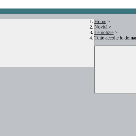
Home
>
Novità
>
Le notizie
>
Tutte accolte le doman