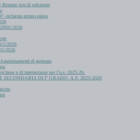
ertani: test di selezione
eo
/07 -richiesta tempo pieno
026
 20/01/2026
erte
9/1/2026
/01/2026
. Aggiornamenti di gennaio
zia
erclasse e di intersezione per l’a.s. 2025-26.
IA E SECONDARIA DI I° GRADO- A.S. 2025-2026
rgiche
nti