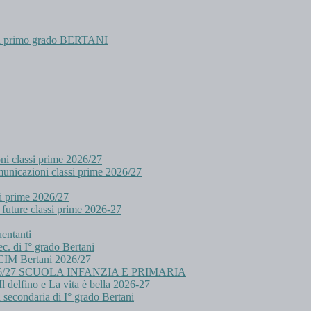
 di primo grado BERTANI
oni classi prime 2026/27
cazioni classi prime 2026/27
i prime 2026/27
future classi prime 2026-27
uentanti
c. di I° grado Bertani
i CIM Bertani 2026/27
/27 SCUOLA INFANZIA E PRIMARIA
l delfino e La vita è bella 2026-27
a secondaria di I° grado Bertani