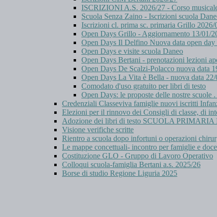
ISCRIZIONI A.S. 2026/27 - Corso musicale B
Scuola Senza Zaino - Iscrizioni scuola Dan
Iscrizioni cl. prima sc. primaria Grillo 2026
Open Days Grillo - Aggiornamento 13/01/2
Open Days Il Delfino Nuova data open day
Open Days e visite scuola Daneo
Open Days Bertani - prenotazioni lezioni ap
Open Days De Scalzi-Polacco nuova data 1
Open Days La Vita è Bella - nuova data 22
Comodato d'uso gratuito per libri di testo
Open Days: le proposte delle nostre scuole 
Credenziali Classeviva famiglie nuovi iscritti Infan
Elezioni per il rinnovo dei Consigli di classe, di int
Adozione dei libri di testo SCUOLA PRIMAR
Visione verifiche scritte
Rientro a scuola dopo infortuni o operazioni chiru
Le mappe concettuali- incontro per famiglie e doce
Costituzione GLO - Gruppo di Lavoro Operativo
Colloqui scuola-famiglia Bertani a.s. 2025/26
Borse di studio Regione Liguria 2025