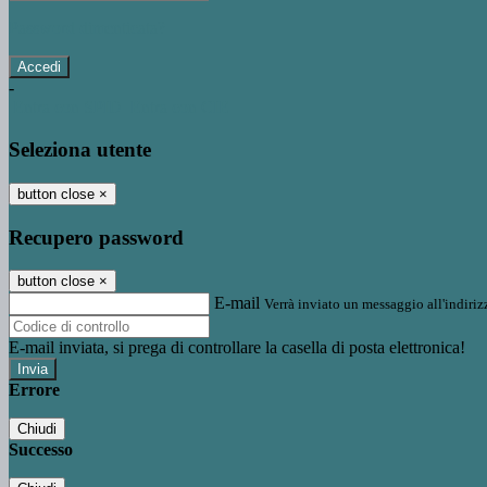
Password dimenticata?
-
Entra con SPID
Entra con CIE
Seleziona utente
button close
×
Recupero password
button close
×
E-mail
Verrà inviato un messaggio all'indirizz
E-mail inviata, si prega di controllare la casella di posta elettronica!
Errore
Chiudi
Successo