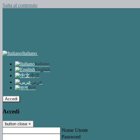
Salta al contenuto
Italiano
Italiano
English
中文
عربى
বাংলা
Accedi
Accedi
button close
×
Nome Utente
Password