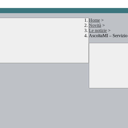
Home
>
Novità
>
Le notizie
>
AscoltaMI – Servizio p