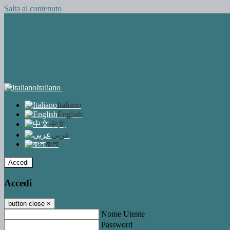
Salta al contenuto
Italiano
Italiano
English
中文
عربى
বাংলা
Accedi
Accedi
button close
×
Nome Utente
Password