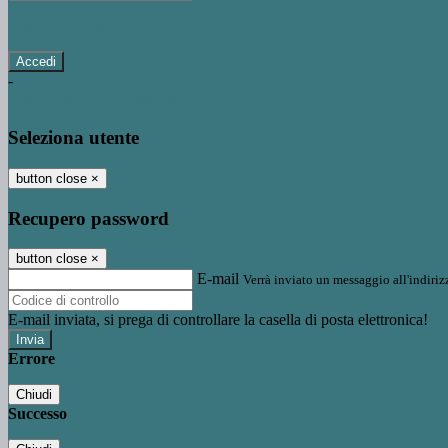
Password dimenticata?
-
Entra con SPID
Entra con CIE
Seleziona utente
button close
×
Recupero password
button close
×
E-mail
Verrà inviato un messaggio all'indirizz
E-mail inviata, si prega di controllare la casella di posta elettronica!
Errore
Chiudi
Successo