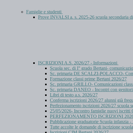
Famiglie e studenti
Prove INVALSI a. s. 2025-26 scuola secondaria
ISCRIZIONI A.S. 2026/27 - Informazioni
Scuola sec. di I° grado Bertani- comunicazi
Sc. primaria DE SCALZI-POLACCO- Comuni
Formazione classi prime Bertani 2026/27
Sc. primaria GRILLO- Comunicazioni class
Sc. primaria DANEO - Incontri con genitori 
Libri di testo a.s. 2026/27
Conferma iscrizioni 2026/27 alunni già freq
Perfezionamento iscrizioni 2026/27 scuola se
25/05/2026- Incontro famiglie nuovi iscritt
PERFEZIONAMENTO ISCRIZIONI 2026
Pubblicazione graduatorie Scuola infanzia - I
Tutte accolte le domande di iscrizione scuol
Iscrizioni CIM Bertani 2026/27