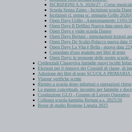
ISCRIZIONI A.S. 2026/27 - Corso musicale B
Scuola Senza Zaino - Iscrizioni scuola Dan
Iscrizioni cl. prima sc. primaria Grillo 2026
Open Days Grillo - Aggiornamento 13/01/2
Open Days Il Delfino Nuova data open day
Open Days e visite scuola Daneo
Open Days Bertani - prenotazioni lezioni ap
Open Days De Scalzi-Polacco nuova data 1
Open Days La Vita è Bella - nuova data 22
Comodato d'uso gratuito per libri di testo
Open Days: le proposte delle nostre scuole 
Credenziali Classeviva famiglie nuovi iscritti Infan
Elezioni per il rinnovo dei Consigli di classe, di int
Adozione dei libri di testo SCUOLA PRIMAR
Visione verifiche scritte
Rientro a scuola dopo infortuni o operazioni chiru
Le mappe concettuali- incontro per famiglie e doce
Costituzione GLO - Gruppo di Lavoro Operativo
Colloqui scuola-famiglia Bertani a.s. 2025/26
Borse di studio Regione Liguria 2025