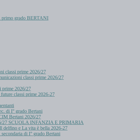
 di primo grado BERTANI
oni classi prime 2026/27
cazioni classi prime 2026/27
i prime 2026/27
future classi prime 2026-27
uentanti
c. di I° grado Bertani
i CIM Bertani 2026/27
/27 SCUOLA INFANZIA E PRIMARIA
l delfino e La vita è bella 2026-27
a secondaria di I° grado Bertani