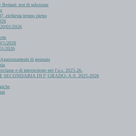
ertani: test di selezione
eo
/07 -richiesta tempo pieno
026
 20/01/2026
erte
9/1/2026
/01/2026
. Aggiornamenti di gennaio
zia
erclasse e di intersezione per l’a.s. 2025-26.
IA E SECONDARIA DI I° GRADO- A.S. 2025-2026
rgiche
nti