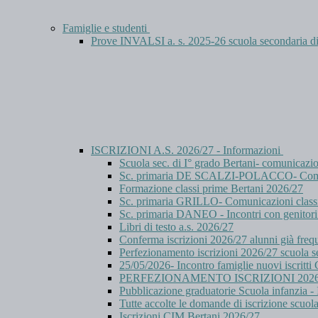
Famiglie e studenti
Prove INVALSI a. s. 2025-26 scuola secondaria
ISCRIZIONI A.S. 2026/27 - Informazioni
Scuola sec. di I° grado Bertani- comunicazi
Sc. primaria DE SCALZI-POLACCO- Comuni
Formazione classi prime Bertani 2026/27
Sc. primaria GRILLO- Comunicazioni class
Sc. primaria DANEO - Incontri con genitori 
Libri di testo a.s. 2026/27
Conferma iscrizioni 2026/27 alunni già freq
Perfezionamento iscrizioni 2026/27 scuola se
25/05/2026- Incontro famiglie nuovi iscritt
PERFEZIONAMENTO ISCRIZIONI 2026
Pubblicazione graduatorie Scuola infanzia - I
Tutte accolte le domande di iscrizione scuol
Iscrizioni CIM Bertani 2026/27