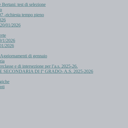
ertani: test di selezione
eo
/07 -richiesta tempo pieno
026
 20/01/2026
erte
9/1/2026
/01/2026
. Aggiornamenti di gennaio
zia
erclasse e di intersezione per l’a.s. 2025-26.
IA E SECONDARIA DI I° GRADO- A.S. 2025-2026
rgiche
nti