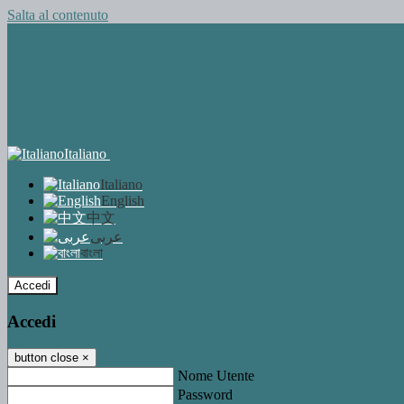
Salta al contenuto
Italiano
Italiano
English
中文
عربى
বাংলা
Accedi
Accedi
button close
×
Nome Utente
Password