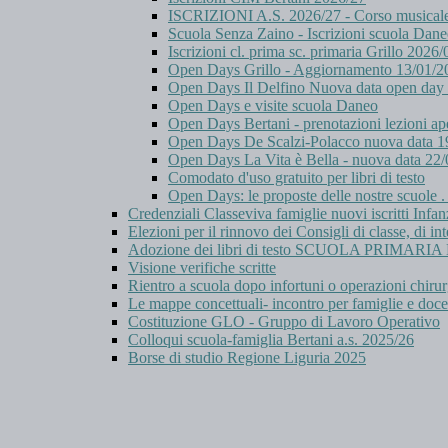
ISCRIZIONI A.S. 2026/27 - Corso musicale B
Scuola Senza Zaino - Iscrizioni scuola Dan
Iscrizioni cl. prima sc. primaria Grillo 2026
Open Days Grillo - Aggiornamento 13/01/2
Open Days Il Delfino Nuova data open day
Open Days e visite scuola Daneo
Open Days Bertani - prenotazioni lezioni ap
Open Days De Scalzi-Polacco nuova data 1
Open Days La Vita è Bella - nuova data 22
Comodato d'uso gratuito per libri di testo
Open Days: le proposte delle nostre scuole 
Credenziali Classeviva famiglie nuovi iscritti Infan
Elezioni per il rinnovo dei Consigli di classe, di int
Adozione dei libri di testo SCUOLA PRIMAR
Visione verifiche scritte
Rientro a scuola dopo infortuni o operazioni chiru
Le mappe concettuali- incontro per famiglie e doce
Costituzione GLO - Gruppo di Lavoro Operativo
Colloqui scuola-famiglia Bertani a.s. 2025/26
Borse di studio Regione Liguria 2025