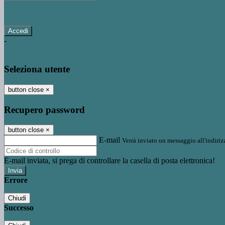
Password dimenticata?
-
Entra con SPID
Entra con CIE
Seleziona utente
button close
×
Recupero password
button close
×
E-mail
Verrà inviato un messaggio all'indirizz
E-mail inviata, si prega di controllare la casella di posta elettronica!
Errore
Chiudi
Successo