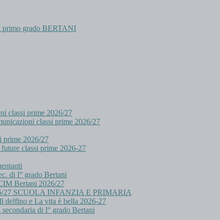
 di primo grado BERTANI
oni classi prime 2026/27
cazioni classi prime 2026/27
i prime 2026/27
future classi prime 2026-27
uentanti
c. di I° grado Bertani
i CIM Bertani 2026/27
/27 SCUOLA INFANZIA E PRIMARIA
l delfino e La vita è bella 2026-27
a secondaria di I° grado Bertani