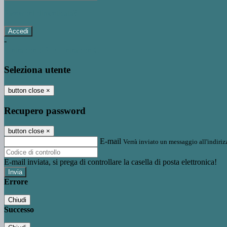
Password dimenticata?
-
Entra con SPID
Entra con CIE
Seleziona utente
button close
×
Recupero password
button close
×
E-mail
Verrà inviato un messaggio all'indirizz
E-mail inviata, si prega di controllare la casella di posta elettronica!
Errore
Chiudi
Successo