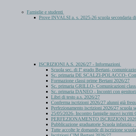
Famiglie e studenti
Prove INVALSI a. s. 2025-26 scuola secondaria
ISCRIZIONI A.S. 2026/27 - Informazioni
Scuola sec. di I° grado Bertani- comunicazi
Sc. primaria DE SCALZI-POLACCO- Comuni
Formazione classi prime Bertani 2026/27
Sc. primaria GRILLO- Comunicazioni class
Sc. primaria DANEO - Incontri con genitori 
Libri di testo a.s. 2026/27
Conferma iscrizioni 2026/27 alunni già freq
Perfezionamento iscrizioni 2026/27 scuola se
25/05/2026- Incontro famiglie nuovi iscritt
PERFEZIONAMENTO ISCRIZIONI 2026
Pubblicazione graduatorie Scuola infanzia - I
Tutte accolte le domande di iscrizione scuol
Iscrizioni CIM Bertani 2026/27