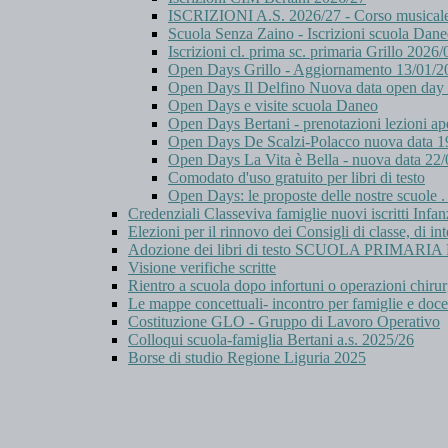
ISCRIZIONI A.S. 2026/27 - Corso musicale B
Scuola Senza Zaino - Iscrizioni scuola Dan
Iscrizioni cl. prima sc. primaria Grillo 2026
Open Days Grillo - Aggiornamento 13/01/2
Open Days Il Delfino Nuova data open day
Open Days e visite scuola Daneo
Open Days Bertani - prenotazioni lezioni ap
Open Days De Scalzi-Polacco nuova data 1
Open Days La Vita è Bella - nuova data 22
Comodato d'uso gratuito per libri di testo
Open Days: le proposte delle nostre scuole 
Credenziali Classeviva famiglie nuovi iscritti Infan
Elezioni per il rinnovo dei Consigli di classe, di int
Adozione dei libri di testo SCUOLA PRIMAR
Visione verifiche scritte
Rientro a scuola dopo infortuni o operazioni chiru
Le mappe concettuali- incontro per famiglie e doce
Costituzione GLO - Gruppo di Lavoro Operativo
Colloqui scuola-famiglia Bertani a.s. 2025/26
Borse di studio Regione Liguria 2025