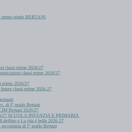
 di primo grado BERTANI
oni classi prime 2026/27
cazioni classi prime 2026/27
i prime 2026/27
future classi prime 2026-27
uentanti
c. di I° grado Bertani
i CIM Bertani 2026/27
/27 SCUOLA INFANZIA E PRIMARIA
l delfino e La vita è bella 2026-27
a secondaria di I° grado Bertani