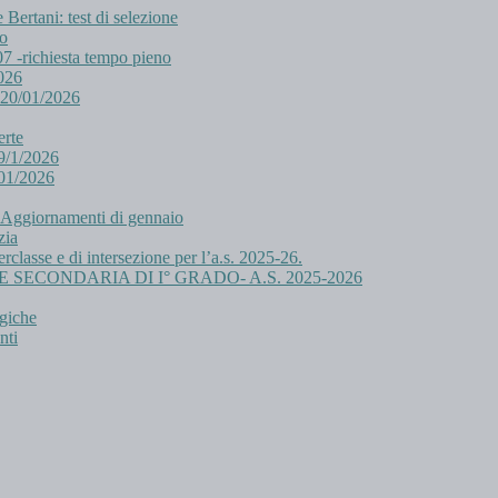
ertani: test di selezione
eo
/07 -richiesta tempo pieno
026
 20/01/2026
erte
9/1/2026
/01/2026
. Aggiornamenti di gennaio
zia
erclasse e di intersezione per l’a.s. 2025-26.
IA E SECONDARIA DI I° GRADO- A.S. 2025-2026
rgiche
nti