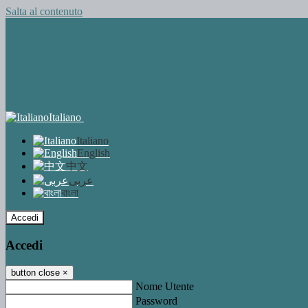
Salta al contenuto
Italiano
Italiano
English
中文
عربى
বাংলা
Accedi
Accedi
button close
×
Nome Utente
Password