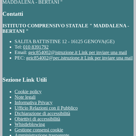
MADDALENA - BERTANI "
Contatti
ISTITUTO COMPRENSIVO STATALE " MADDALENA -
BERTANI "
SALITA BATTISTINE 12 - 16125 GENOVA(GE)
Tel:
010 8391792
Email:
geic854002@istruzione.it
Link per inviare una mail
PEC:
geic854002@pec.istruzione.it
Link per inviare una mail
Sezione Link Utili
Cookie policy
Note legali
Informativa Privacy
Ufficio Relazioni con il Pubblico
Dichiarazione di accessibilità
Obiettivi di accessibilità
Whistleblowing
Gestione consensi cookie
Amministrazione trasparente