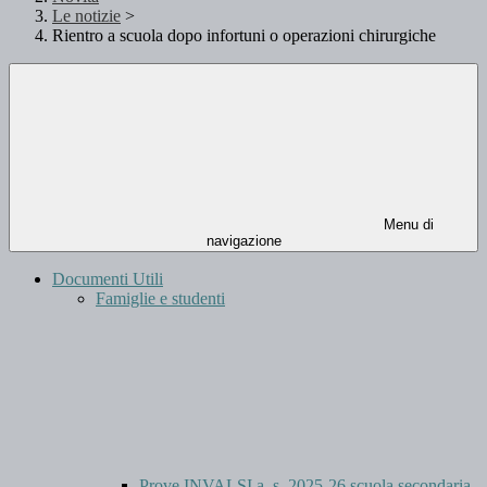
Le notizie
>
Rientro a scuola dopo infortuni o operazioni chirurgiche
Menu di
navigazione
Documenti Utili
Famiglie e studenti
Prove INVALSI a. s. 2025-26 scuola secondaria