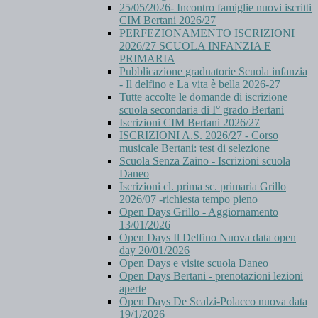
25/05/2026- Incontro famiglie nuovi iscritti
CIM Bertani 2026/27
PERFEZIONAMENTO ISCRIZIONI
2026/27 SCUOLA INFANZIA E
PRIMARIA
Pubblicazione graduatorie Scuola infanzia
- Il delfino e La vita è bella 2026-27
Tutte accolte le domande di iscrizione
scuola secondaria di I° grado Bertani
Iscrizioni CIM Bertani 2026/27
ISCRIZIONI A.S. 2026/27 - Corso
musicale Bertani: test di selezione
Scuola Senza Zaino - Iscrizioni scuola
Daneo
Iscrizioni cl. prima sc. primaria Grillo
2026/07 -richiesta tempo pieno
Open Days Grillo - Aggiornamento
13/01/2026
Open Days Il Delfino Nuova data open
day 20/01/2026
Open Days e visite scuola Daneo
Open Days Bertani - prenotazioni lezioni
aperte
Open Days De Scalzi-Polacco nuova data
19/1/2026