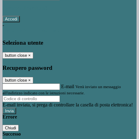
Password dimenticata?
-
Entra con SPID
Entra con CIE
Seleziona utente
button close
×
Recupero password
button close
×
E-mail
Verrà inviato un messaggio
all'indirizzo indicato con le istruzioni necessarie.
E-mail inviata, si prega di controllare la casella di posta elettronica!
Errore
Chiudi
Successo