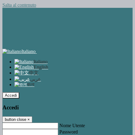
Salta al contenuto
Italiano
Italiano
English
中文
عربى
বাংলা
Accedi
Accedi
button close
×
Nome Utente
Password