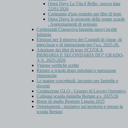
Open Days La Vita è Bella - nuova data
22/01/2026
Comodato d'uso gratuito per libri di testo
Open Days: le proposte delle nostre scuole
. Aggiornamenti di gennaio
Credenziali Classeviva famiglie nuovi iscritti
Infanzia
Elezioni per il rinnovo dei Consigli di classe, di
interclasse e di intersezione per l’a.s. 2025-26.
Adozione dei libri di testo SCUOLA
PRIMARIA E SECONDARIA DI I° GRADO-
A.S. 2025-2026
Visione verifiche scritte
Rientro a scuola dopo infortuni o operazioni
chirurgiche
Le mappe concettuali- incontro per famiglie e
docenti
Costituzione GLO - Gruppo di Lavoro Operativo
Colloqui scuola-famiglia Bertani a.s. 2025/26
Borse di studio Regione Liguria 2025
Orientamenti - iniziative sul territorio e presso la
scuola Bertani