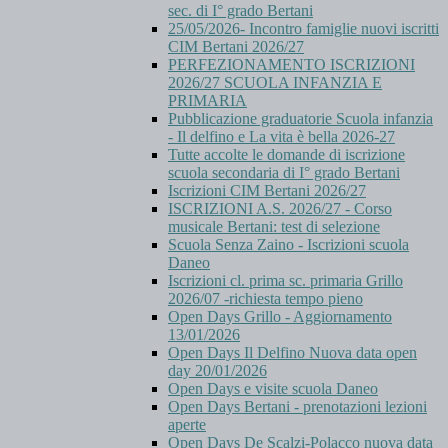
sec. di I° grado Bertani
25/05/2026- Incontro famiglie nuovi iscritti
CIM Bertani 2026/27
PERFEZIONAMENTO ISCRIZIONI
2026/27 SCUOLA INFANZIA E
PRIMARIA
Pubblicazione graduatorie Scuola infanzia
- Il delfino e La vita è bella 2026-27
Tutte accolte le domande di iscrizione
scuola secondaria di I° grado Bertani
Iscrizioni CIM Bertani 2026/27
ISCRIZIONI A.S. 2026/27 - Corso
musicale Bertani: test di selezione
Scuola Senza Zaino - Iscrizioni scuola
Daneo
Iscrizioni cl. prima sc. primaria Grillo
2026/07 -richiesta tempo pieno
Open Days Grillo - Aggiornamento
13/01/2026
Open Days Il Delfino Nuova data open
day 20/01/2026
Open Days e visite scuola Daneo
Open Days Bertani - prenotazioni lezioni
aperte
Open Days De Scalzi-Polacco nuova data