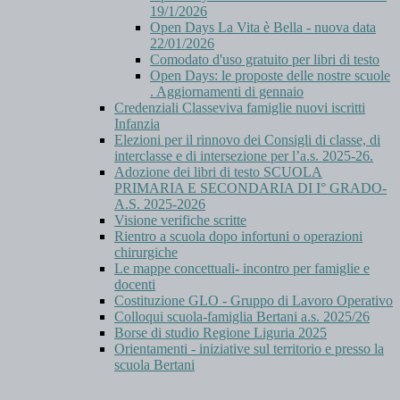
19/1/2026
Open Days La Vita è Bella - nuova data
22/01/2026
Comodato d'uso gratuito per libri di testo
Open Days: le proposte delle nostre scuole
. Aggiornamenti di gennaio
Credenziali Classeviva famiglie nuovi iscritti
Infanzia
Elezioni per il rinnovo dei Consigli di classe, di
interclasse e di intersezione per l’a.s. 2025-26.
Adozione dei libri di testo SCUOLA
PRIMARIA E SECONDARIA DI I° GRADO-
A.S. 2025-2026
Visione verifiche scritte
Rientro a scuola dopo infortuni o operazioni
chirurgiche
Le mappe concettuali- incontro per famiglie e
docenti
Costituzione GLO - Gruppo di Lavoro Operativo
Colloqui scuola-famiglia Bertani a.s. 2025/26
Borse di studio Regione Liguria 2025
Orientamenti - iniziative sul territorio e presso la
scuola Bertani