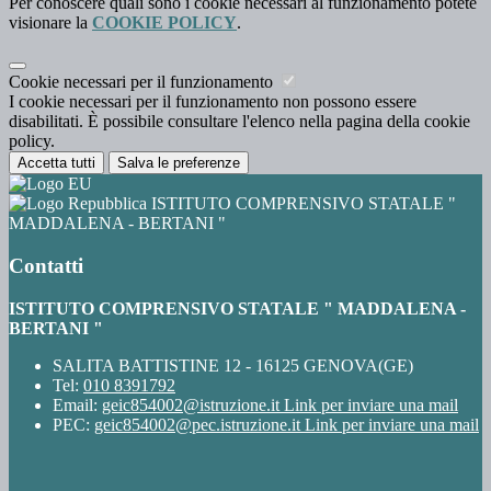
Per conoscere quali sono i cookie necessari al funzionamento potete
visionare la
COOKIE POLICY
.
Cookie necessari per il funzionamento
I cookie necessari per il funzionamento non possono essere
disabilitati. È possibile consultare l'elenco nella pagina della cookie
policy.
Accetta tutti
Salva le preferenze
ISTITUTO COMPRENSIVO STATALE "
MADDALENA - BERTANI "
Contatti
ISTITUTO COMPRENSIVO STATALE " MADDALENA -
BERTANI "
SALITA BATTISTINE 12 - 16125 GENOVA(GE)
Tel:
010 8391792
Email:
geic854002@istruzione.it
Link per inviare una mail
PEC:
geic854002@pec.istruzione.it
Link per inviare una mail