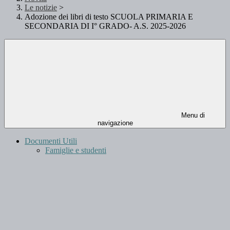
Le notizie
>
Adozione dei libri di testo SCUOLA PRIMARIA E
SECONDARIA DI I° GRADO- A.S. 2025-2026
Menu di
navigazione
Documenti Utili
Famiglie e studenti