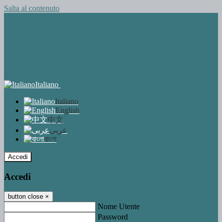
Salta al contenuto
Italiano
Italiano
English
中文
عربى
বাংলা
Accedi
Accedi
button close
×
Nome Utente
Password