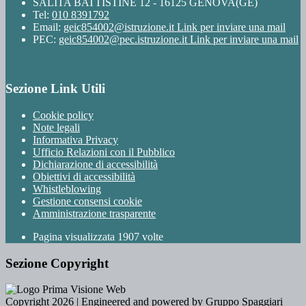
SALITA BATTISTINE 12 - 16125 GENOVA(GE)
Tel:
010 8391792
Email:
geic854002@istruzione.it
Link per inviare una mail
PEC:
geic854002@pec.istruzione.it
Link per inviare una mail
Sezione Link Utili
Cookie policy
Note legali
Informativa Privacy
Ufficio Relazioni con il Pubblico
Dichiarazione di accessibilità
Obiettivi di accessibilità
Whistleblowing
Gestione consensi cookie
Amministrazione trasparente
Pagina visualizzata
1907
volte
Sezione Copyright
Copyright 2026 | Engineered and powered by Gruppo Spaggiari