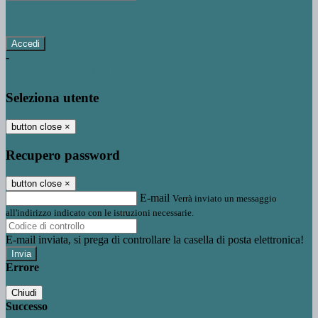
Password dimenticata?
-
Entra con SPID
Entra con CIE
Seleziona utente
button close
×
Recupero password
button close
×
E-mail
Verrà inviato un messaggio
all'indirizzo indicato con le istruzioni necessarie.
E-mail inviata, si prega di controllare la casella di posta elettronica!
Errore
Chiudi
Successo