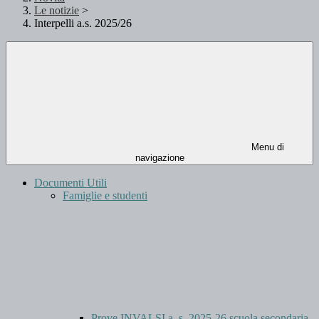
Le notizie
>
Interpelli a.s. 2025/26
Menu di
navigazione
Documenti Utili
Famiglie e studenti
Prove INVALSI a. s. 2025-26 scuola secondaria