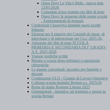
Open Days La Vita è Bella - nuova data
22/01/2026
Comodato d'uso gratuito per libri di testo
Open Days: le proposte delle nostre scuole
. Aggiornamenti di gennaio
Credenziali Classeviva famiglie nuovi iscritti
Infanzia
Elezioni per il rinnovo dei Consigli di classe, di
interclasse e di intersezione per l’a.s. 2025-26.
Adozione dei libri di testo SCUOLA
PRIMARIA E SECONDARIA DI I° GRADO-
A.S. 2025-2026
Visione verifiche scritte
Rientro a scuola dopo infortuni o operazioni
chirurgiche
Le mappe concettuali- incontro per famiglie e
docenti
Costituzione GLO - Gruppo di Lavoro Operativo
Colloqui scuola-famiglia Bertani a.s. 2025/26
Borse di studio Regione Liguria 2025
Orientamenti - iniziative sul territorio e presso la
scuola Bertani