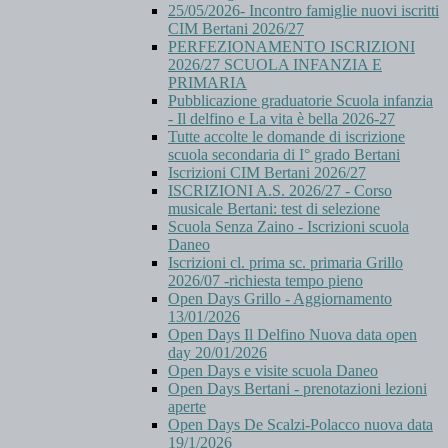
25/05/2026- Incontro famiglie nuovi iscritti
CIM Bertani 2026/27
PERFEZIONAMENTO ISCRIZIONI
2026/27 SCUOLA INFANZIA E
PRIMARIA
Pubblicazione graduatorie Scuola infanzia
- Il delfino e La vita è bella 2026-27
Tutte accolte le domande di iscrizione
scuola secondaria di I° grado Bertani
Iscrizioni CIM Bertani 2026/27
ISCRIZIONI A.S. 2026/27 - Corso
musicale Bertani: test di selezione
Scuola Senza Zaino - Iscrizioni scuola
Daneo
Iscrizioni cl. prima sc. primaria Grillo
2026/07 -richiesta tempo pieno
Open Days Grillo - Aggiornamento
13/01/2026
Open Days Il Delfino Nuova data open
day 20/01/2026
Open Days e visite scuola Daneo
Open Days Bertani - prenotazioni lezioni
aperte
Open Days De Scalzi-Polacco nuova data
19/1/2026