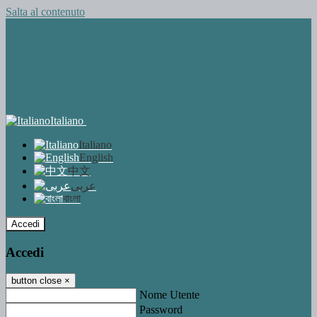
Salta al contenuto
Italiano
Italiano
English
中文
عربى
বাংলা
Accedi
Accedi
button close
×
Nome Utente
Password