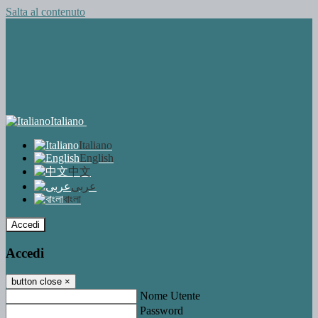
Salta al contenuto
Italiano
Italiano
English
中文
عربى
বাংলা
Accedi
Accedi
button close
×
Nome Utente
Password