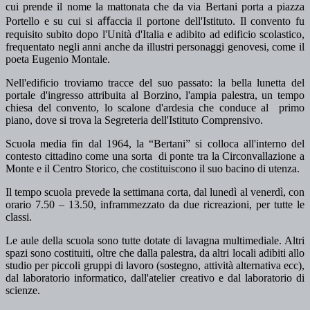
cui prende il nome la mattonata che da via Bertani porta a piazza
Portello e su cui si aﬀaccia il portone dell'Istituto. Il convento fu
requisito subito dopo l'Unità d'Italia e adibito ad edificio scolastico,
frequentato negli anni anche da illustri personaggi genovesi, come il
poeta Eugenio Montale.
Nell'edificio troviamo tracce del suo passato: la bella lunetta del
portale d'ingresso attribuita al Borzino, l'ampia palestra, un tempo
chiesa del convento, lo scalone d'ardesia che conduce al primo
piano, dove si trova la Segreteria dell'Istituto Comprensivo.
Scuola media fin dal 1964, la “Bertani” si colloca all'interno del
contesto cittadino come una sorta di ponte tra la Circonvallazione a
Monte e il Centro Storico, che costituiscono il suo bacino di utenza.
Il tempo scuola prevede la settimana corta, dal lunedì al venerdì, con
orario 7.50 – 13.50, inframmezzato da due ricreazioni, per tutte le
classi.
Le aule della scuola sono tutte dotate di lavagna multimediale. Altri
spazi sono costituiti, oltre che dalla palestra, da altri locali adibiti allo
studio per piccoli gruppi di lavoro (sostegno, attività alternativa ecc),
dal laboratorio informatico, dall'atelier creativo e dal laboratorio di
scienze.