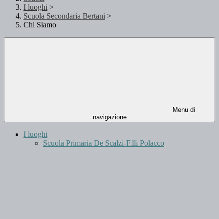
I luoghi
>
Scuola Secondaria Bertani
>
Chi Siamo
Menu di
navigazione
I luoghi
Scuola Primaria De Scalzi-F.lli Polacco