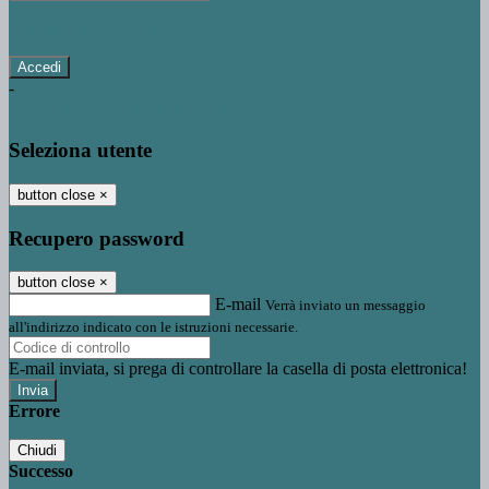
Password dimenticata?
-
Entra con SPID
Entra con CIE
Seleziona utente
button close
×
Recupero password
button close
×
E-mail
Verrà inviato un messaggio
all'indirizzo indicato con le istruzioni necessarie.
E-mail inviata, si prega di controllare la casella di posta elettronica!
Errore
Chiudi
Successo