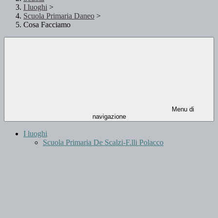
I luoghi
>
Scuola Primaria Daneo
>
Cosa Facciamo
Menu di
navigazione
I luoghi
Scuola Primaria De Scalzi-F.lli Polacco