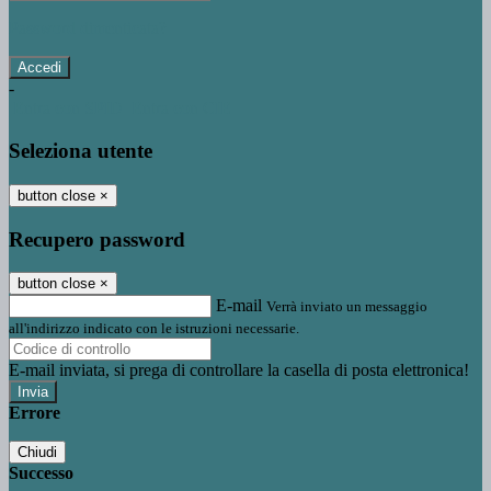
Password dimenticata?
-
Entra con SPID
Entra con CIE
Seleziona utente
button close
×
Recupero password
button close
×
E-mail
Verrà inviato un messaggio
all'indirizzo indicato con le istruzioni necessarie.
E-mail inviata, si prega di controllare la casella di posta elettronica!
Errore
Chiudi
Successo