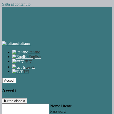
Salta al contenuto
Italiano
Italiano
English
中文
عربى
বাংলা
Accedi
Accedi
button close
×
Nome Utente
Password