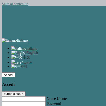
Salta al contenuto
Italiano
Italiano
English
中文
عربى
বাংলা
Accedi
Accedi
button close
×
Nome Utente
Password