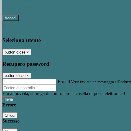
Password dimenticata?
-
Entra con SPID
Entra con CIE
Seleziona utente
button close
×
Recupero password
button close
×
E-mail
Verrà inviato un messaggio all'indirizz
E-mail inviata, si prega di controllare la casella di posta elettronica!
Errore
Chiudi
Successo