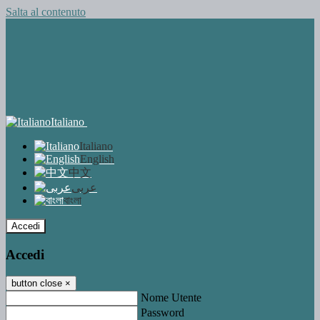
Salta al contenuto
Italiano
Italiano
English
中文
عربى
বাংলা
Accedi
Accedi
button close
×
Nome Utente
Password