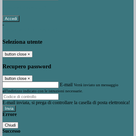
Password dimenticata?
-
Entra con SPID
Entra con CIE
Seleziona utente
button close
×
Recupero password
button close
×
E-mail
Verrà inviato un messaggio
all'indirizzo indicato con le istruzioni necessarie.
E-mail inviata, si prega di controllare la casella di posta elettronica!
Errore
Chiudi
Successo