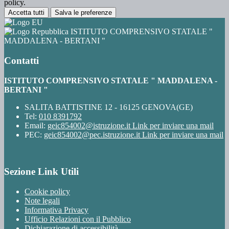
policy.
Accetta tutti
Salva le preferenze
ISTITUTO COMPRENSIVO STATALE "
MADDALENA - BERTANI "
Contatti
ISTITUTO COMPRENSIVO STATALE " MADDALENA -
BERTANI "
SALITA BATTISTINE 12 - 16125 GENOVA(GE)
Tel:
010 8391792
Email:
geic854002@istruzione.it
Link per inviare una mail
PEC:
geic854002@pec.istruzione.it
Link per inviare una mail
Sezione Link Utili
Cookie policy
Note legali
Informativa Privacy
Ufficio Relazioni con il Pubblico
Dichiarazione di accessibilità