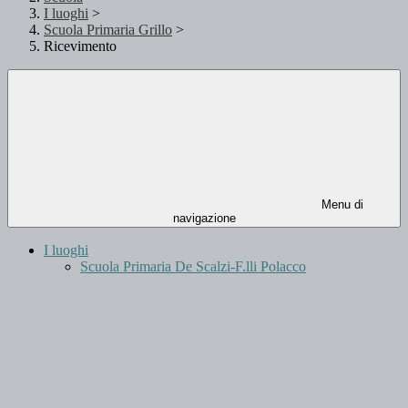
I luoghi
>
Scuola Primaria Grillo
>
Ricevimento
Menu di
navigazione
I luoghi
Scuola Primaria De Scalzi-F.lli Polacco