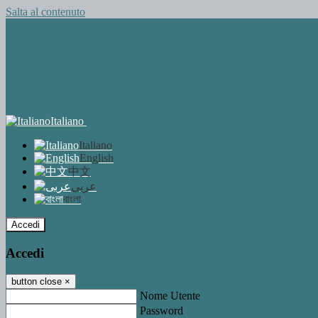
Salta al contenuto
Italiano
Italiano
English
中文
عربى
বাংলা
Accedi
Accedi
button close
×
Nome Utente
Password