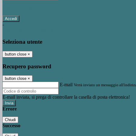
Password dimenticata?
-
Entra con SPID
Entra con CIE
Seleziona utente
button close
×
Recupero password
button close
×
E-mail
Verrà inviato un messaggio all'indirizz
E-mail inviata, si prega di controllare la casella di posta elettronica!
Errore
Chiudi
Successo