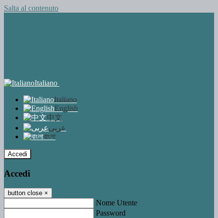
Salta al contenuto
Italiano
Italiano
English
中文
عربى
বাংলা
Accedi
Accedi
button close
×
Nome Utente
Password