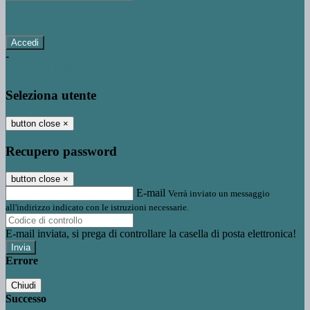
Password dimenticata?
-
Entra con SPID
Entra con CIE
Seleziona utente
button close
×
Recupero password
button close
×
E-mail
Verrà inviato un messaggio
all'indirizzo indicato con le istruzioni necessarie.
E-mail inviata, si prega di controllare la casella di posta elettronica!
Errore
Chiudi
Successo