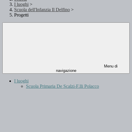
I luoghi
>
Scuola dell'Infanzia Il Delfino
>
Progetti
Menu di
navigazione
I luoghi
Scuola Primaria De Scalzi-F.lli Polacco