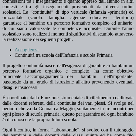
connessioni tra l’insegnamento e quanto appreso dall'alunno in altri
contesti e tra gli insegnamenti provenienti dai diversi ordini
scolastici. La “continuità” di tipo verticale (infanzia -primaria) ed
orizzontale (scuola- famiglia- agenzie educative –territorio)
garantisce al bambino un percorso formativo completo ed unitario,
di cui siano valorizzate le competenze acquisite. Durante l'anno
scolastico sono realizzati momenti significativi di scambio attraverso
la realizzazione dei seguenti progetti.
Accoglienza
Continuità tra scuola dell'Infanzia e scuola Primaria
Il progetto continuità nasce dall'esigenza di garantire ai bambini un
percorso formativo organico e completo, ha come obiettivo
principale l'accompagnamento dei bambini nell'importante
passaggio da un grado di istruzione all'altro prevenendo eventuali
disagi e insuccessi.
È coordinato dalla Funzione strumentale di riferimento coadiuvata
dalle docenti referenti della continuità dei vari plessi. Si svolge nel
periodo che va da Gennaio a Maggio, solitamente in tre incontri per
ogni plesso di scuola primaria, questo per garantire ad ogni bambino
/a di conoscere la propria futura scuola.
Ogni incontro, in forma “laboratoriale”, si svolge con il tutoraggio
dei bambini e delle docenti delle classi quinte ed ha come filo