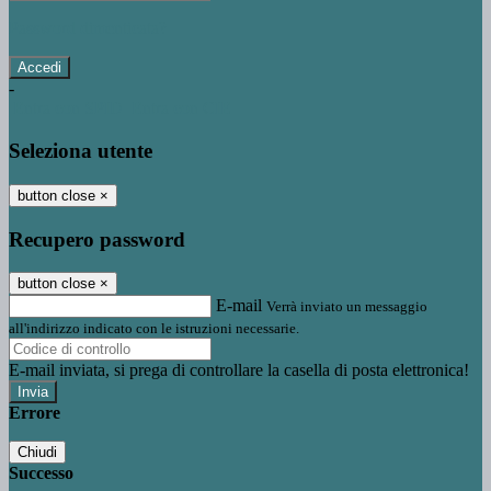
Password dimenticata?
-
Entra con SPID
Entra con CIE
Seleziona utente
button close
×
Recupero password
button close
×
E-mail
Verrà inviato un messaggio
all'indirizzo indicato con le istruzioni necessarie.
E-mail inviata, si prega di controllare la casella di posta elettronica!
Errore
Chiudi
Successo