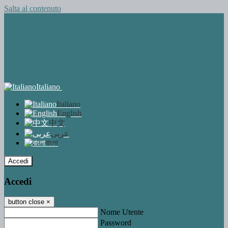
Salta al contenuto
Italiano
Italiano
English
中文
عربى
বাংলা
Accedi
Accedi
button close
×
Nome Utente
Password