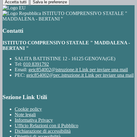
Accetta tutti
Salva le preferenze
ISTITUTO COMPRENSIVO STATALE "
MADDALENA - BERTANI "
Contatti
ISTITUTO COMPRENSIVO STATALE " MADDALENA -
BERTANI "
SALITA BATTISTINE 12 - 16125 GENOVA(GE)
Tel:
010 8391792
Email:
geic854002@istruzione.it
Link per inviare una mail
PEC:
geic854002@pec.istruzione.it
Link per inviare una mail
Sezione Link Utili
Cookie policy
Note legali
Informativa Privacy
Ufficio Relazioni con il Pubblico
Dichiarazione di accessibilità
Obiettivi di accessibilità