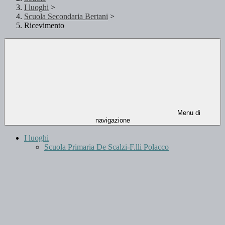
I luoghi
>
Scuola Secondaria Bertani
>
Ricevimento
Menu di
navigazione
I luoghi
Scuola Primaria De Scalzi-F.lli Polacco